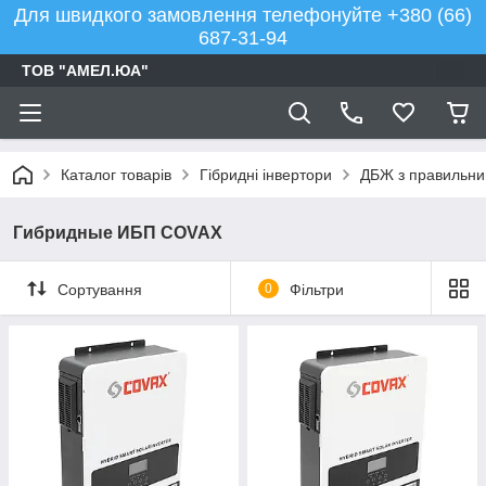
Для швидкого замовлення телефонуйте +380 (66)
687-31-94
ТОВ "АМЕЛ.ЮА"
Каталог товарів
Гібридні інвертори
ДБЖ з правильним
Гибридные ИБП COVAX
Сортування
0
Фільтри