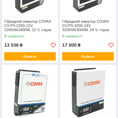
Гібридний інвертор COVAX
Гібридний інвертор COVAX
CV-PS-2200-12V,
CV-PS-3200-24V,
2200VA/1800W, 12 V, струм
3200VA/3000W, 24 V, струм
заряду 0-60A, 170-280 V,
заряду 0-60A, 170-280 V,
В наявності
В наявності
MPPT (80А, 55-450 Vdc),
MPPT (80А, 55-450 Vdc),
405*286*98mm.
405*286*98mm.
13 536
17 000
₴
₴
Купити
Купити