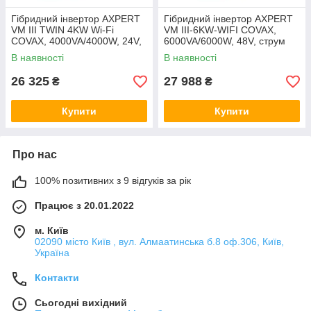
Гібридний інвертор AXPERT
Гібридний інвертор AXPERT
VM III TWIN 4KW Wi-Fi
VM III-6KW-WIFI COVAX,
COVAX, 4000VA/4000W, 24V,
6000VA/6000W, 48V, струм
струм заряду 0-60A, 170-
заряду 0-60A, 170-280V,
В наявності
В наявності
280V, MPPT (120А, 60-450
MPPT (120А, 60-450 Vdc),
Vdc),
26 325
27 988
₴
₴
Купити
Купити
Про нас
100% позитивних з 9 відгуків за рік
Працює з 20.01.2022
м. Київ
02090 місто Київ , вул. Алмаатинська б.8 оф.306, Київ,
Україна
Контакти
Сьогодні вихідний