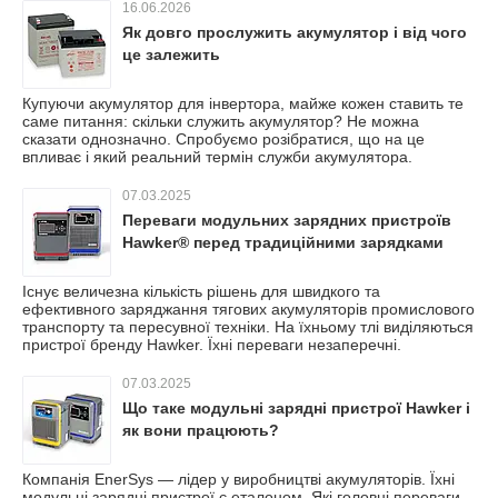
16.06.2026
Як довго прослужить акумулятор і від чого
це залежить
Купуючи акумулятор для інвертора, майже кожен ставить те
саме питання: скільки служить акумулятор? Не можна
сказати однозначно. Спробуємо розібратися, що на це
впливає і який реальний термін служби акумулятора.
07.03.2025
Переваги модульних зарядних пристроїв
Hawker® перед традиційними зарядками
Існує величезна кількість рішень для швидкого та
ефективного заряджання тягових акумуляторів промислового
транспорту та пересувної техніки. На їхньому тлі виділяються
пристрої бренду Hawker. Їхні переваги незаперечні.
07.03.2025
Що таке модульні зарядні пристрої Hawker і
як вони працюють?
Компанія EnerSys — лідер у виробництві акумуляторів. Їхні
модульні зарядні пристрої є еталоном. Які головні переваги