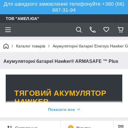
Для швидкого замовлення телефонуйте +380 (66)
687-31-94
ТОВ "АМЕЛ.ЮА"
Каталог товарів
Акумуляторні батареї Enersys Hawker G
Акумуляторні батареї Hawker® ARMASAFE ™ Plus
ТЯГОВИЙ АКУМУЛЯТОР
HAWKER
Показати все
Тяговий акумулятор Hawker для
військової техніки та обладнання з
високими навантаженнями.
Сортування
0
Фільтри