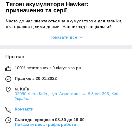
Тягові акумулятори Hawker:
призначення та серії
Часто до нас звертаються за акумулятором для техніки,
яка працює цілими днями. Наприклад спеціальний
транспорт, військова техніка, мобільні майстерні,
Показати все
пересувні пункти зв'язку. У таких умовах акумулятор
постійно працює: за день розрядився, увечері зарядився
і наступного дня знову використовується. Для такого
режиму створено акумулятор тяговий.
Про нас
Тягові акумулятори Hawker обслуговувані
можна зустріти
100% позитивних з 9 відгуків за рік
і у спецтехніці з великою кількістю електрообладнання.
Тяговий акумулятор 12В:
Працює з 20.01.2022
характеристики та вибір
м. Київ
02090 місто Київ , вул. Алмаатинська б.8 оф.306, Київ,
Якщо потрібен тяговий акумулятор 12В, радимо звернути
Україна
увагу на кілька параметрів:
Ємність. Показує, як довго техніка зможе працювати
Контакти
без заряджання.
Сьогодні працює з 08:30 до 19:00
Кількість циклів. Вказує, скільки разів акумулятор
Показати весь графік роботи
можна повністю зарядити і розрядити.