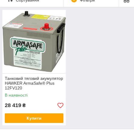
Замовляйте в АМЕЛ.ЮА з гарантією
виробника до 2 років.
В КАТАЛОГ!
Танковий тяговий акумулятор
HAWKER ArmaSafe® Plus
12FV120
В наявності
28 419
₴
Купити