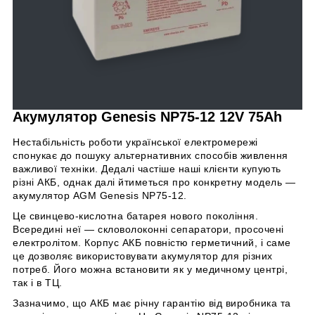
Акумулятор Genesis NP75-12 12V 75Ah
Нестабільність роботи української електромережі
спонукає до пошуку альтернативних способів живлення
важливої техніки. Дедалі частіше наші клієнти купують
різні АКБ, однак далі йтиметься про конкретну модель —
акумулятор AGM Genesis NP75-12.
Це свинцево-кислотна батарея нового покоління.
Всередині неї — скловолоконні сепаратори, просочені
електролітом. Корпус АКБ повністю герметичний, і саме
це дозволяє використовувати акумулятор для різних
потреб. Його можна встановити як у медичному центрі,
так і в ТЦ.
Зазначимо, що АКБ має річну гарантію від виробника та