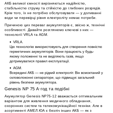
АКБ великої ємності вирізняються надійністю,
стабільністю струму та стійкістю до глибоких розрядів.
Крім того, їх не потрібно обслуговувати — у доливанні
води чи перевірці рівня електроліту немає потреби.
Причиною цих переваг акумуляторів є, звісно ж, технічні
особливості. Давайте розглянемо ключові з них —
технології VRLA та AGM.
VRLA.
Цю технологію використовують для створення повністю
герметичних акумуляторів. Вони працюють у будь-
якому положенні та не виділяють газів, якщо
дотримуватися правил експлуатації.
AGM.
Всередині АКБ — не рідкий електроліт. Він всмоктаний у
скловолоконні сепаратори, що підвищує загальний
рівень безпеки акумулятора.
Genesis NP 75 А·год та подібні
Акумулятор Genesis NP75-12 вважається оптимальним
варіантом для живлення медичного обладнання,
охоронних систем та телекомунікаційної техніки. Але в
асортименті АМЕЛ.ЮА є безліч інших АКБ — як з