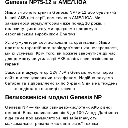
Genesis NP75-12 в АМЕЛ.ЮА
Якщо ви хочете купити Genesis NP75-12 або будь-який
інший АКБ цієї серії, вам точно в АМЕЛ.ЮА. Ми
займаємося акумуляторами вже понад 10 років, і
половину цього часу ми працюємо напряму з
європейським виробником Enersys.
Усі акумулятори сертифіковані та оригінальні. Якщо
протягом гарантійного періоду з’являться несправності,
ми їх усунемо. Крім того, ви можете звернутися до нас
для ремонту чи утилізації АКБ навіть після закінчення
гарантії.
Замовити акумулятор 12V 75Ah Genesis можна через
сайт, в месенджерах чи телефоном. Надійно пакуємо
батареї та відправляємо їх по Україні 5 днів на тиждень
— з понеділка до п’ятниці включно.
Великоємнісні моделі Genesis NP
Genesis NP — лінійка свинцево-кислотних АКБ різної
ємності. Вона коливається від 5 до 100 А·год. Далі мова
піде саме про акумулятори, які забезпечують
максимально тривале живлення різної техніки.