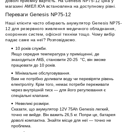
доволі приємну вартість. На Genesis NP75-12 ціна у
магазині АМЕЛ.ЮА встановлена на доступному рівні.
Переваги Genesis NP75-12
Наші клієнти часто обирають акумулятор Genesis NP75-
12 для резервного живлення медичного обладнання,
охоронних систем, офісної техніки тощо. Чому вибір
падає саме на неї? Розповідаємо.
10 років служби.
Якщо середня температура у приміщенні, де
знаходиться АКБ, становити 20-25 °C, він зможе
працювати до 10 років.
Мінімальне обслуговування.
Вам не потрібно доливати воду чи перевіряти рівень
електроліту. Крім того, немає потреби переживати
через внутрішній тиск — для його регулювання є
спеціальні клапани.
Невеликі розміри.
Сказати, що акумулятор 12V 75Ah Genesis легкий,
точно не вийде. Він важить 26,5 кг. Попри це, батарея
доволі компактна. Знайти місце для неї — точно не
проблема.