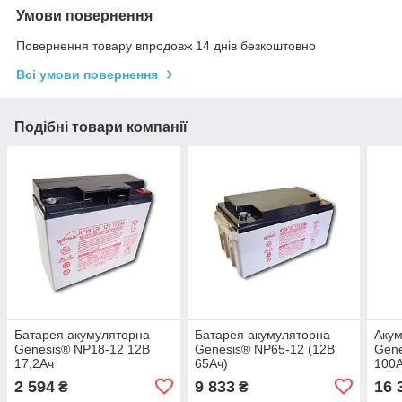
Умови повернення
Повернення товару впродовж 14 днів безкоштовно
Всі умови повернення
Подібні товари компанії
Батарея акумуляторна
Батарея акумуляторна
Акум
Genesis® NP18-12 12В
Genesis® NP65-12 (12В
Gene
17,2Ач
65Ач)
100
2 594
9 833
16 
₴
₴