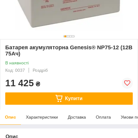
Батарея акумуляторна Genesis® NP75-12 (12В
75Ач)
В наявності
Код: 0037
Роздріб
11 425
₴
Купити
Опис
Характеристики
Доставка
Оплата
Умови п
Опис