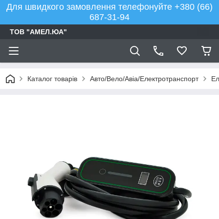
Для швидкого замовлення телефонуйте +380 (66)
687-31-94
ТОВ "АМЕЛ.ЮА"
Каталог товарів
Авто/Вело/Авіа/Електротранспорт
Ел