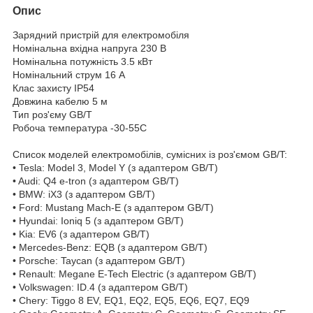
Опис
Зарядний пристрій для електромобіля
Номінальна вхідна напруга 230 В
Номінальна потужність 3.5 кВт
Номінальний струм 16 А
Клас захисту IP54
Довжина кабелю 5 м
Тип роз'єму GB/T
Робоча температура -30-55С
Список моделей електромобілів, сумісних із роз'ємом GB/T:
• Tesla: Model 3, Model Y (з адаптером GB/T)
• Audi: Q4 e-tron (з адаптером GB/T)
• BMW: iX3 (з адаптером GB/T)
• Ford: Mustang Mach-E (з адаптером GB/T)
• Hyundai: Ioniq 5 (з адаптером GB/T)
• Kia: EV6 (з адаптером GB/T)
• Mercedes-Benz: EQB (з адаптером GB/T)
• Porsche: Taycan (з адаптером GB/T)
• Renault: Megane E-Tech Electric (з адаптером GB/T)
• Volkswagen: ID.4 (з адаптером GB/T)
• Chery: Tiggo 8 EV, EQ1, EQ2, EQ5, EQ6, EQ7, EQ9