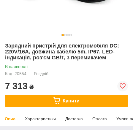
Зарядний пристрій для електромобіля DC:
220V/16A, довжина кабелю 5m, IP67, LED-
індикація, роз'єм GB/T, з перемикачем
В наявності
Код: 20554
Роздріб
7 313
₴
Купити
Опис
Характеристики
Доставка
Оплата
Умови п