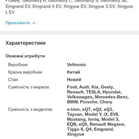
• Geely: Geometry A, Geometry C, Geometry S, Geometry SE,
Emgrand EV, Emgrand X EV, Xingyue EV, Xingyue S EV, Xingyue
L EV
Приховати
Характеристики
Основні атрибути
Виробник
Voltronic
Країна виробник
Китай
Стан
Новий
Сумісність з маркою
Ford, Audi, Kia, Geely,
Renault, TESLA, Hyundai,
Volkswagen, Mercedes-Benz,
BMW, Porsche, Chery
Сумісність з моделлю
e-tron, eQ7, eQ2, eQ1,
Taycan, Model Y, iX, EV6,
Mustang, Ioniq, Model 3,
EQB, eQ5, Renault Megane,
Tiggo 8, Q4, Emgrand,
Xingyue