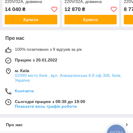
220V/32A, довжина
220V/32A, довжина
220V
кабелю 10m, IP67, LED-
кабелю 10m, IP67, роз'єм
кабе
14 040
12 870
8 7
₴
₴
індикація, роз'єм GB/T, з
GB/T, LED-індикація
інди
пер
Купити
Купити
Про нас
100% позитивних з 9 відгуків за рік
Працює з 20.01.2022
м. Київ
02090 місто Київ , вул. Алмаатинська б.8 оф.306, Київ,
Україна
Контакти
Сьогодні працює з 08:30 до 19:00
Показати весь графік роботи
Про нас
КНОПКА