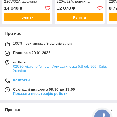
220V/32A, довжина
220V/32A, довжина
220V
кабелю 10m, IP67, LED-
кабелю 10m, IP67, роз'єм
кабе
14 040
12 870
8 7
₴
₴
індикація, роз'єм GB/T, з
GB/T, LED-індикація
інди
пер
Купити
Купити
Про нас
100% позитивних з 9 відгуків за рік
Працює з 20.01.2022
м. Київ
02090 місто Київ , вул. Алмаатинська б.8 оф.306, Київ,
Україна
Контакти
Сьогодні працює з 08:30 до 19:00
Показати весь графік роботи
Про нас