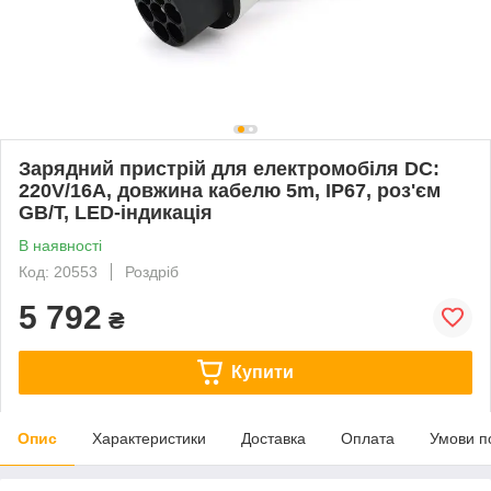
Зарядний пристрій для електромобіля DC:
220V/16A, довжина кабелю 5m, IP67, роз'єм
GB/T, LED-індикація
В наявності
Код: 20553
Роздріб
5 792
₴
Купити
Опис
Характеристики
Доставка
Оплата
Умови п