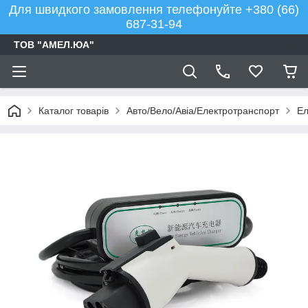
Для швидкого замовлення телефонуйте +380 (66)
687-31-94
ТОВ "АМЕЛ.ЮА"
Каталог товарів
Авто/Вело/Авіа/Електротранспорт
Ел