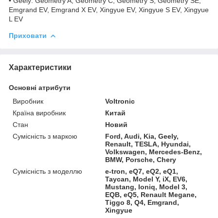
• Geely: Geometry A, Geometry C, Geometry S, Geometry SE,
Emgrand EV, Emgrand X EV, Xingyue EV, Xingyue S EV, Xingyue
L EV
Приховати
Характеристики
Основні атрибути
Виробник
Voltronic
Країна виробник
Китай
Стан
Новий
Сумісність з маркою
Ford, Audi, Kia, Geely,
Renault, TESLA, Hyundai,
Volkswagen, Mercedes-Benz,
BMW, Porsche, Chery
Сумісність з моделлю
e-tron, eQ7, eQ2, eQ1,
Taycan, Model Y, iX, EV6,
Mustang, Ioniq, Model 3,
EQB, eQ5, Renault Megane,
Tiggo 8, Q4, Emgrand,
Xingyue