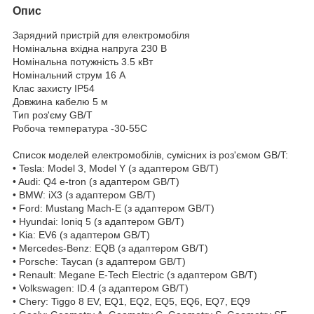
Опис
Зарядний пристрій для електромобіля
Номінальна вхідна напруга 230 В
Номінальна потужність 3.5 кВт
Номінальний струм 16 А
Клас захисту IP54
Довжина кабелю 5 м
Тип роз'єму GB/T
Робоча температура -30-55С
Список моделей електромобілів, сумісних із роз'ємом GB/T:
• Tesla: Model 3, Model Y (з адаптером GB/T)
• Audi: Q4 e-tron (з адаптером GB/T)
• BMW: iX3 (з адаптером GB/T)
• Ford: Mustang Mach-E (з адаптером GB/T)
• Hyundai: Ioniq 5 (з адаптером GB/T)
• Kia: EV6 (з адаптером GB/T)
• Mercedes-Benz: EQB (з адаптером GB/T)
• Porsche: Taycan (з адаптером GB/T)
• Renault: Megane E-Tech Electric (з адаптером GB/T)
• Volkswagen: ID.4 (з адаптером GB/T)
• Chery: Tiggo 8 EV, EQ1, EQ2, EQ5, EQ6, EQ7, EQ9