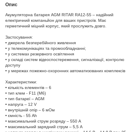
Опис
Акумуляторна батарея AGM RITAR RA12-55 – надійний
електричний компаньйон для ваших пристроїв. Має
герметичний міцний корпус, який прослужить довго.
Застосування:
• джерела безперебійного живлення
• у телекомунікаціях та промообладнанні;
• у системах резервного освітлення
• у складі систем відеоспостереження, сигналізації, контролю
доступу
• у мережах пожежно-охоронних автоматизованих комплексів
Характеристики:
• кількість елементів – 6
• тип клем - F11 (М6)
• тип батареї – AGM
• напруга – 12 V
• внутрішній опір – 6 мОм
• ємність - 55 Ah
• максимальний струм розряду – 550 А
• максимальний зарядний струм – 5,5 A