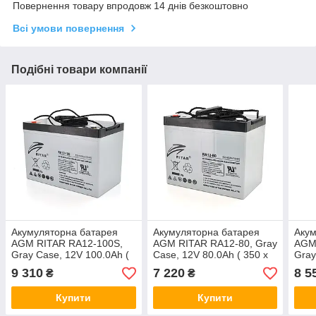
Повернення товару впродовж 14 днів безкоштовно
Всі умови повернення
Подібні товари компанії
Акумуляторна батарея
Акумуляторна батарея
Акум
AGM RITAR RA12-100S,
AGM RITAR RA12-80, Gray
AGM
Gray Case, 12V 100.0Ah (
Case, 12V 80.0Ah ( 350 x
Gray
307 x 169 x 215 ) Q1
167 x 182 ) Q1
350 
9 310
7 220
8 5
₴
₴
Q1
Купити
Купити