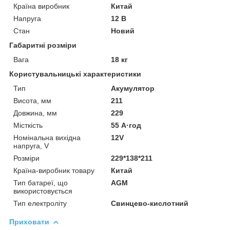
Країна виробник
Китай
Напруга
12 В
Стан
Новий
Габаритні розміри
Вага
18 кг
Користувальницькі характеристики
Тип
Акумулятор
Висота, мм
211
Довжина, мм
229
Місткість
55 А·год
Номінальна вихідна
12V
напруга, V
Розміри
229*138*211
Країна-виробник товару
Китай
Тип батареї, що
AGM
використовується
Тип електроліту
Свинцево-кислотний
Приховати