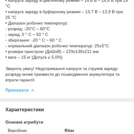
• напруга заряду в циклічному режимі – 14,6 В ~ 14,8 В при 25
°С
• напруга заряду в буферному режимі – 13,7 В ~ 13,9 В при
25 °С
• Діапазон робочих температур:
- розряд: -20°C ~ 60°C
- заряд: 0 ° C ~ 50 ° C
- зберігання: -20 ° C ~ 60 ° C
- нормальний діапазон робочих температур: 25±5°C
• розміри пристрою (ДхШхВ) – 229х138x211 мм
• вага – 15 кг (Допуск ± 5,0%)
Зверніть увагу! Недотримання напруги та струмів заряду-
розряду може призвести до пошкодження акумулятора та
втрати гарантії.
Приховати
Характеристики
Основні атрибути
Виробник
Ritar