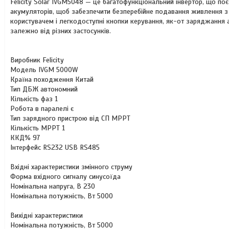
Felicity Solar IVGM5048 — це багатофункціональний інвертор, що по
акумуляторів, щоб забезпечити безперебійне подавання живлення 
користувачем і легкодоступні кнопки керування, як-от заряджання 
залежно від різних застосунків.
Виробник Felicity
Модель IVGM 5000W
Країна походження Китай
Тип ДБЖ автономний
Кількість фаз 1
Робота в паралелі є
Тип зарядного пристрою від СП MPPT
Кількість МРРТ 1
ККД% 97
Інтерфейс RS232 USB RS485
Вхідні характеристики змінного струму
Форма вхідного сигналу синусоїда
Номінальна напруга, В 230
Номінальна потужність, Вт 5000
Вихідні характеристики
Номінальна потужність, Вт 5000