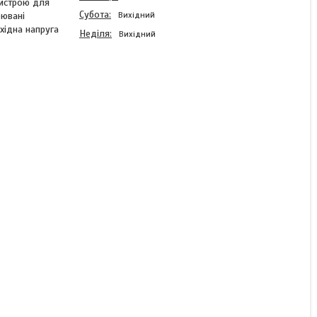
ристрою для
Субота
оювані
Вихідний
хідна напруга
Неділя
Вихідний
Гібридний інвертор Felicity
IVGM 5000 W 48 V MPPT
(100V~500V), струм заряду
100 А (Parallel) IP65
В наявності
47 250 ₴
КУПИТИ