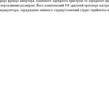
єднує функції інвертора, сонячного зарядного пристрою та зарядного п
з портативним розміром. Його комплексний РК-дисплей пропонує настр
акумулятора, заряджання змінного струму/сонячний струм і прийнятна в