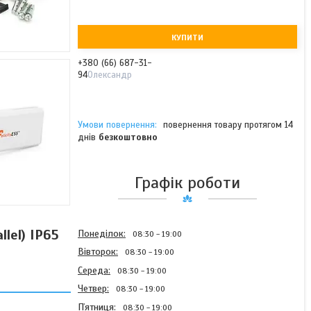
КУПИТИ
+380 (66) 687-31-
94
Олександр
повернення товару протягом 14
днів
безкоштовно
Графік роботи
lel) IP65
Понеділок
08:30
19:00
Вівторок
08:30
19:00
Середа
08:30
19:00
Четвер
08:30
19:00
Пʼятниця
08:30
19:00