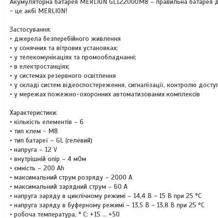
Акумуляторна батарея MERLION GL122000M8 – правильна батарея для
- це акбі MERLION!
Застосування:
• джерела безперебійного живлення
• у сонячних та вітрових установках;
• у телекомунікаціях та промообладнанні;
• в електростанціях;
• у системах резервного освітлення
• у складі систем відеоспостереження, сигналізації, контролю досту
• у мережах пожежно-охоронних автоматизованих комплексів
Характеристики:
• кількість елементів – 6
• тип клем - M8
• тип батареї – GL (гелевий)
• напруга – 12 V
• внутрішній опір – 4 мОм
• ємність – 200 Ah
• максимальний струм розряду – 2000 А
• максимальний зарядний струм – 60 A
• напруга заряду в циклічному режимі – 14,4 В ~ 15 В при 25 °С
• напруга заряду в буферному режимі – 13,5 В ~ 13,8 В при 25 °С
• робоча температура, ° С: +15 ... +50