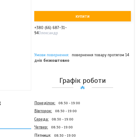
КУПИТИ
+380 (66) 687-31-
94
Олександр
повернення товару протягом 14
днів
безкоштовно
Графік роботи
8
Понеділок
08:30
19:00
Вівторок
08:30
19:00
Середа
08:30
19:00
Четвер
08:30
19:00
Пʼятниця
08:30
19:00