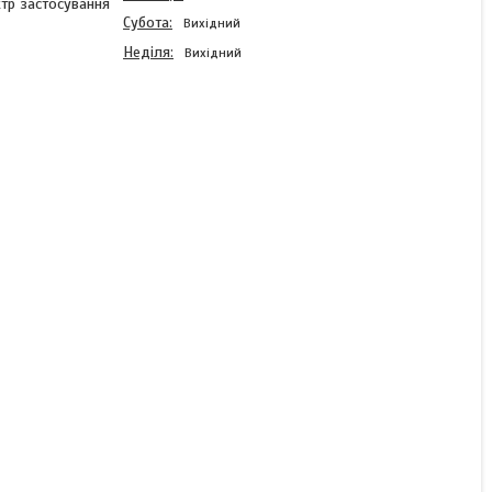
тр застосування
Субота
Вихідний
Неділя
Вихідний
Акумуляторна батарея
MERLION GL122000M8 12
V 200 Ah ( 522 х 240 х 219
) Q1/18
В наявності
18 612 ₴
КУПИТИ