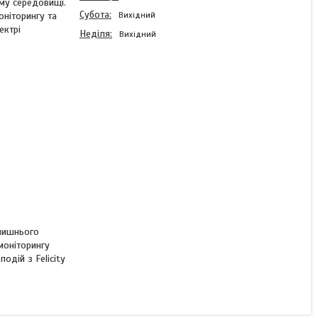
ому середовищі.
Субота
оніторингу та
Вихідний
ектрі
Неділя
Вихідний
Реестратор (wi-fi logger)
Felicity
В наявності
2 250 ₴
олишнього
КУПИТИ
моніторингу
одій з Felicity