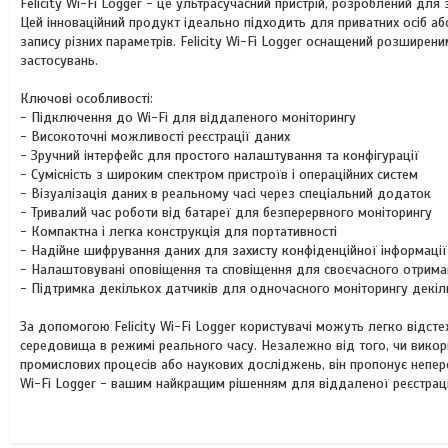
Felicity Wi-Fi Logger - це ультрасучасний пристрій, розроблений д
Цей інноваційний продукт ідеально підходить для приватних осіб аб
запису різних параметрів. Felicity Wi-Fi Logger оснащений розширен
застосувань.
Ключові особливості:
- Підключення до Wi-Fi для віддаленого моніторингу
- Високоточні можливості реєстрації даних
- Зручний інтерфейс для простого налаштування та конфігурації
- Сумісність з широким спектром пристроїв і операційних систем
- Візуалізація даних в реальному часі через спеціальний додаток
- Тривалий час роботи від батареї для безперервного моніторингу
- Компактна і легка конструкція для портативності
- Надійне шифрування даних для захисту конфіденційної інформації
- Налаштовувані оповіщення та сповіщення для своєчасного отрим
- Підтримка декількох датчиків для одночасного моніторингу декіл
За допомогою Felicity Wi-Fi Logger користувачі можуть легко відсте
середовища в режимі реального часу. Незалежно від того, чи викор
промислових процесів або наукових досліджень, він пропонує непереве
Wi-Fi Logger - вашим найкращим рішенням для віддаленої реєстраці