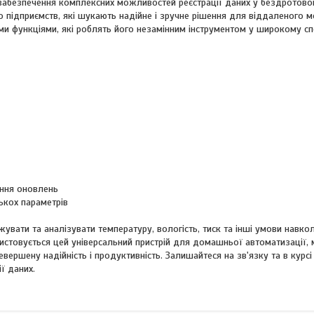
ля забезпечення комплексних можливостей реєстрації даних у бездротов
о підприємств, які шукають надійне і зручне рішення для віддаленого м
ими функціями, які роблять його незамінним інструментом у широкому сп
ання оновлень
ькох параметрів
жувати та аналізувати температуру, вологість, тиск та інші умови навк
истовується цей універсальний пристрій для домашньої автоматизації, 
ршену надійність і продуктивність. Залишайтеся на зв'язку та в курсі п
ї даних.