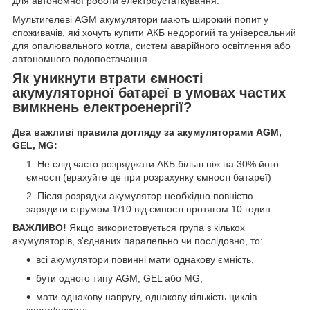
для автономної роботи електроустаткування.
Мультигелеві AGM акумулятори мають широкий попит у
споживачів, які хочуть купити АКБ недорогий та універсальний
для опалювального котла, систем аварійного освітлення або
автономного водопостачання.
Як уникнути втрати ємності
акумуляторної батареї в умовах частих
вимкнень електроенергії?
Два важливі правила догляду за акумуляторами AGM,
GEL, MG:
Не слід часто розряджати АКБ більш ніж на 30% його
ємності (врахуйте це при розрахунку ємності батареї)
Після розрядки акумулятор необхідно повністю
зарядити струмом 1/10 від ємності протягом 10 годин
ВАЖЛИВО!
Якщо використовується група з кількох
акумуляторів, з'єднаних паралельно чи послідовно, то:
всі акумулятори повинні мати однакову ємність,
бути одного типу AGM, GEL або MG,
мати однакову напругу, однакову кількість циклів