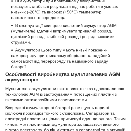
Ці акумулятори при практичному використанні
показують стабільні результати під час роботи в умовах
низьких (-20°С) та високих (+50°С) температур
навколишнього середовища.
В експлуатації свинцево-кислотний акумулятор AGM
(мультигель) здатний витримувати тривалий розряд,
циклічний розряд, глибокий розряд і розряд високими
струмами.
Акумулятори цього типу мають низькі показники
саморозряду при тривалому зберіганні та надійний
самозахист від перерозряду та надмірного заряду
батареї.
Особливості виробництва мультигелевих AGM
акумуляторів
Мультигелеві акумулятори виготовляються за вдосконаленою
технологією AGM із застосуванням потовщених пластин з
високими антикорозійними властивостями.
Всередині акумуляторної батареї розміщують пористі
ізолюючі прокладки тонкого скловолокна. Сепаратори та
електродні пластини щільно притиснуті один до одного. Таким
чином, між пластинами акумулятора залишається вільного
рідкого електроліту, бо він міститься в сепараторі та в активній