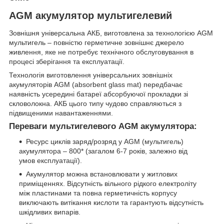
AGM акумулятор мультигелевий
Зовнішня універсальна АКБ, виготовлена за технологією AGM
мультигель – повністю герметичне зовнішнє джерело
живлення, яке не потребує технічного обслуговування в
процесі зберігання та експлуатації.
Технологія виготовлення універсальних зовнішніх
акумуляторів AGM (absorbent glass mat) передбачає
наявність усередині батареї абсорбуючої прокладки зі
скловолокна. АКБ цього типу чудово справляються з
підвищеними навантаженнями.
Переваги мультигелевого AGM акумулятора:
Ресурс циклів заряд/розряд у AGM (мультигель)
акумулятора – 800* (загалом 6-7 років, залежно від
умов експлуатації).
Акумулятор можна встановлювати у житлових
приміщеннях. Відсутність вільного рідкого електроліту
між пластинами та повна герметичність корпусу
виключають витікання кислоти та гарантують відсутність
шкідливих випарів.