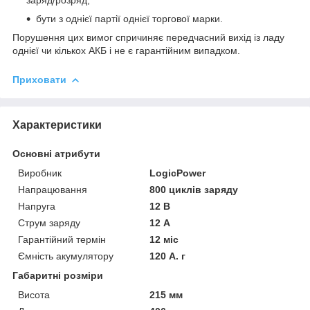
заряд/розряд,
бути з однієї партії однієї торгової марки.
Порушення цих вимог спричиняє передчасний вихід із ладу
однієї чи кількох АКБ і не є гарантійним випадком.
Приховати
Характеристики
Основні атрибути
Виробник
LogicPower
Напрацювання
800 циклів заряду
Напруга
12 В
Струм заряду
12 А
Гарантійний термін
12 міс
Ємність акумулятору
120 А. г
Габаритні розміри
Висота
215 мм