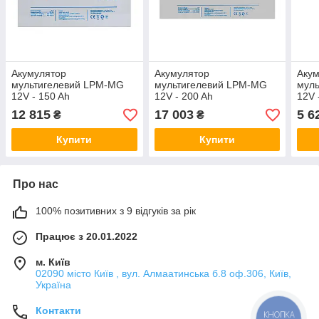
Акумулятор
Акумулятор
Аку
мультигелевий LPM-MG
мультигелевий LPM-MG
мул
12V - 150 Ah
12V - 200 Ah
12V 
12 815
17 003
5 6
₴
₴
Купити
Купити
Про нас
100% позитивних з 9 відгуків за рік
Працює з 20.01.2022
м. Київ
02090 місто Київ , вул. Алмаатинська б.8 оф.306, Київ,
Україна
Контакти
КНОПКА