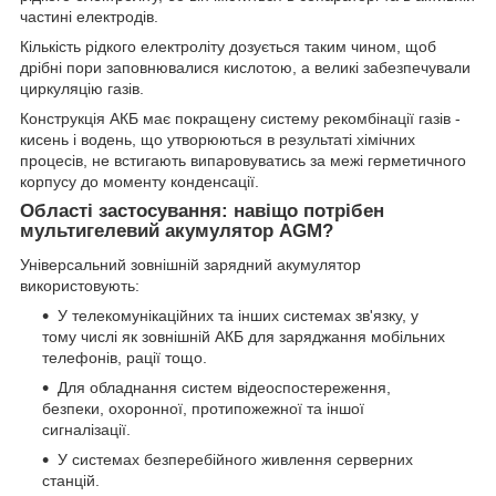
частині електродів.
Кількість рідкого електроліту дозується таким чином, щоб
дрібні пори заповнювалися кислотою, а великі забезпечували
циркуляцію газів.
Конструкція АКБ має покращену систему рекомбінації газів -
кисень і водень, що утворюються в результаті хімічних
процесів, не встигають випаровуватись за межі герметичного
корпусу до моменту конденсації.
Області застосування: навіщо потрібен
мультигелевий акумулятор AGM?
Універсальний зовнішній зарядний акумулятор
використовують:
У телекомунікаційних та інших системах зв'язку, у
тому числі як зовнішній АКБ для заряджання мобільних
телефонів, рації тощо.
Для обладнання систем відеоспостереження,
безпеки, охоронної, протипожежної та іншої
сигналізації.
У системах безперебійного живлення серверних
станцій.