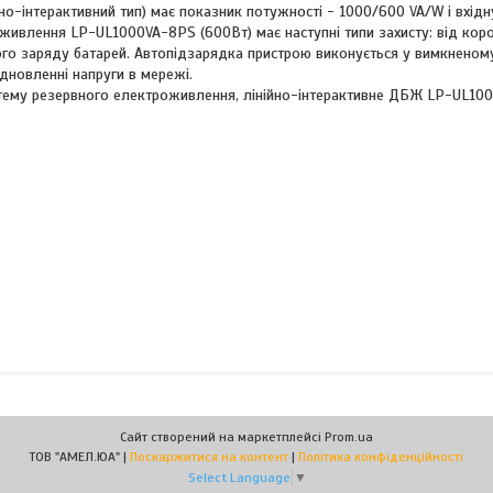
-інтерактивний тип) має показник потужності - 1000/600 VA/W і вхідну
 живлення LP-UL1000VA-8PS (600Вт) має наступні типи захисту: від кор
ого заряду батарей. Автопідзарядка пристрою виконується у вимкненому
дновленні напруги в мережі.
истему резервного електроживлення, лінійно-інтерактивне ДБЖ LP-UL1
Сайт створений на маркетплейсі
Prom.ua
ТОВ "АМЕЛ.ЮА" |
Поскаржитися на контент
|
Політика конфіденційності
Select Language
▼