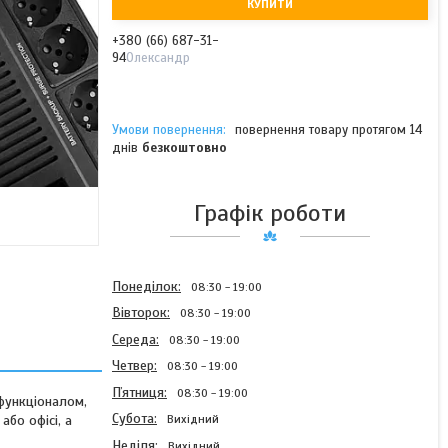
КУПИТИ
+380 (66) 687-31-
94
Олександр
повернення товару протягом 14
днів
безкоштовно
Графік роботи
Понеділок
08:30
19:00
Вівторок
08:30
19:00
Середа
08:30
19:00
Четвер
08:30
19:00
Пʼятниця
08:30
19:00
функціоналом,
Субота
бо офісі, а
Вихідний
Неділя
Вихідний