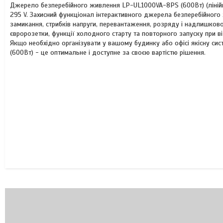
Джерело безперебійного живлення LP-UL1000VA-8PS (600Вт) (лінійно
295 V. Захисний функціонал інтерактивного джерела безперебійного
замикання, стрибків напруги, перевантаження, розряду і надлишков
євророзетки, функції холодного старту та повторного запуску при ві
Якщо необхідно організувати у вашому будинку або офісі якісну с
(600Вт) - це оптимальне і доступне за своєю вартістю рішення.