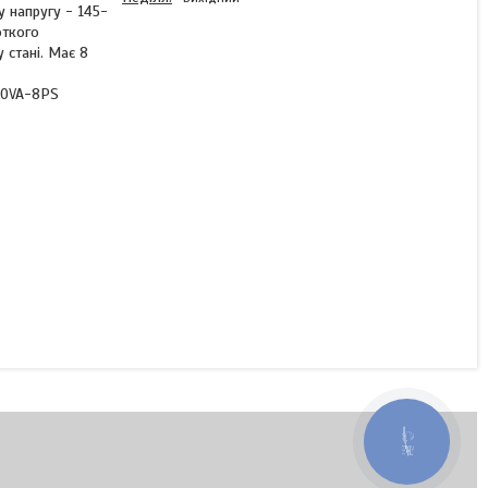
 напругу - 145-
откого
 стані. Має 8
000VA-8PS
Лінійно-інтерактивне ДБЖ
LP-1000VA-8PS (600Вт)
Готово до відправки
4 366 ₴
КУПИТИ
КНОПКА
ЗВ'ЯЗКУ