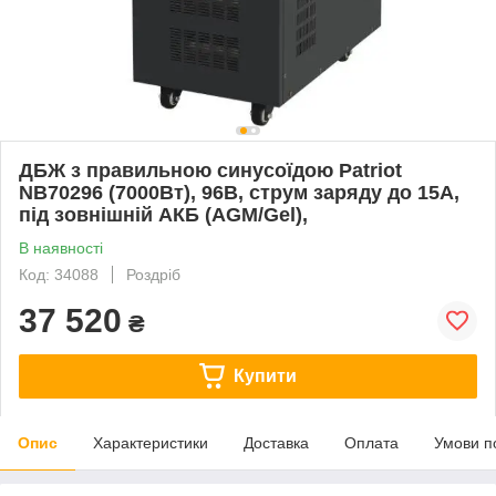
ДБЖ з правильною синусоїдою Patriot
NB70296 (7000Вт), 96В, струм заряду до 15А,
під зовнішній АКБ (AGM/Gel),
В наявності
Код: 34088
Роздріб
37 520
₴
Купити
Опис
Характеристики
Доставка
Оплата
Умови п