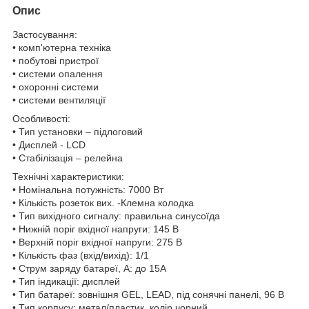
Опис
Застосування:
• комп'ютерна техніка
• побутові пристрої
• системи опалення
• охоронні системи
• системи вентиляції
Особливості:
• Тип установки – підлоговий
• Дисплей - LCD
• Стабілізація – релейна
Технічні характеристики:
• Номінальна потужність: 7000 Вт
• Кількість розеток вих. -Клемна колодка
• Тип вихідного сигналу: правильна синусоїда
• Нижній поріг вхідної напруги: 145 В
• Верхній поріг вхідної напруги: 275 В
• Кількість фаз (вхід/вихід): 1/1
• Струм заряду батареї, А: до 15А
• Тип індикації: дисплей
• Тип батареї: зовнішня GEL, LEAD, під сонячні панелі, 96 В
• Тип корпусу: метал/пластик, колір чорний