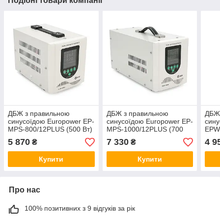
Подібні товари компанії
ДБЖ з правильною
ДБЖ з правильною
ДБЖ
синусоїдою Europower EP-
синусоїдою Europower EP-
сину
MPS-800/12PLUS (500 Вт)
MPS-1000/12PLUS (700
EPW
3/5/10/15/20А, під
Вт) 5/10/15/20А, під
Вт) 
5 870
7 330
4 9
₴
₴
зовнішню АКБ 12В
зовнішню АКБ 12В
зовн
(AGM/GEL/LFP ), Q4
(AGM/GEL/LFP ), Q2
(AG
Купити
Купити
кріп
Про нас
100% позитивних з 9 відгуків за рік