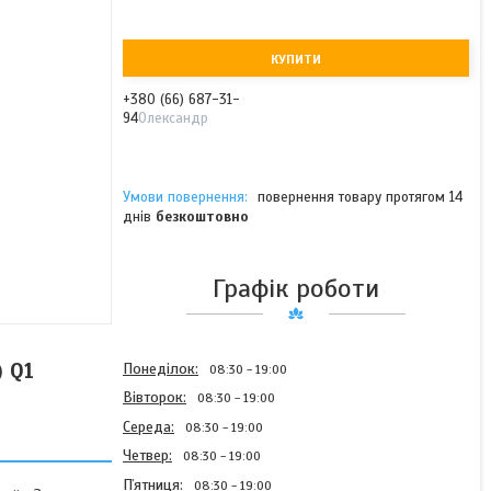
КУПИТИ
+380 (66) 687-31-
94
Олександр
повернення товару протягом 14
днів
безкоштовно
Графік роботи
) Q1
Понеділок
08:30
19:00
Вівторок
08:30
19:00
Середа
08:30
19:00
Четвер
08:30
19:00
Пʼятниця
08:30
19:00