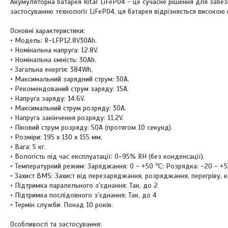
Акумуляторна батарея Ritar LiFePO4 - це сучасне рішення для забе
застосуванню технології LiFePO4, ця батарея відрізняється високою
Основні характеристики:
• Модель: R-LFP12.8V30Ah.
• Номінальна напруга: 12.8V.
• Номінальна ємність: 30Ah.
• Загальна енергія: 384Wh.
• Максимальний зарядний струм: 30A.
• Рекомендований струм заряду: 15A.
• Напруга заряду: 14.6V.
• Максимальний струм розряду: 30A.
• Напруга закінчення розряду: 11.2V.
• Піковий струм розряду: 50A (протягом 10 секунд).
• Розміри: 195 х 130 х 155 мм.
• Вага: 5 кг.
• Вологість під час експлуатації: 0~95% RH (без конденсації).
• Температурний режим: Заряджання: 0 ~ +50 ℃; Розрядка: -20 ~ +
• Захист BMS: Захист від перезаряджання, розряджання, перегріву, 
• Підтримка паралельного з'єднання: Так, до 2
• Підтримка послідовного з'єднання: Так, до 4
• Термін служби: Понад 10 років.
Особливості та застосування: