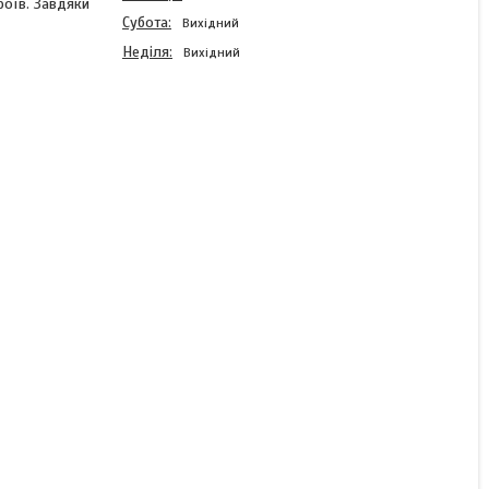
роїв. Завдяки
Субота
Вихідний
Неділя
Вихідний
Акумуляторна батарея
Ritar LiFePO4 12,8V 30Ah
384Wh BMS15@4S ( 195 x
155 x 130 ) Q1
В наявності
7 020 ₴
КУПИТИ