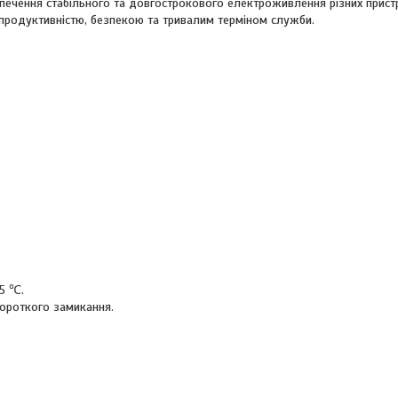
зпечення стабільного та довгострокового електроживлення різних прист
 продуктивністю, безпекою та тривалим терміном служби.
55 ℃.
короткого замикання.