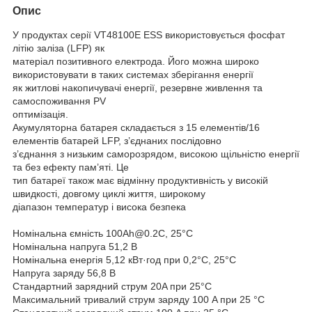
Опис
У продуктах серії VT48100E ESS використовується фосфат
літію заліза (LFP) як
матеріал позитивного електрода. Його можна широко
використовувати в таких системах зберігання енергії
як житлові накопичувачі енергії, резервне живлення та
самоспоживання PV
оптимізація.
Акумуляторна батарея складається з 15 елементів/16
елементів батарей LFP, з’єднаних послідовно
з’єднання з низьким саморозрядом, високою щільністю енергії
та без ефекту пам’яті. Це
тип батареї також має відмінну продуктивність у високій
швидкості, довгому циклі життя, широкому
діапазон температур і висока безпека
Номінальна ємність 100Ah@0.2C, 25°C
Номінальна напруга 51,2 В
Номінальна енергія 5,12 кВт·год при 0,2°C, 25°C
Напруга заряду 56,8 В
Стандартний зарядний струм 20A при 25°C
Максимальний тривалий струм заряду 100 A при 25 °C