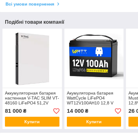
Всі умови повернення
Подібні товари компанії
Аккумуляторная батарея
Акумуляторна батарея
Акум
настенная V-TAC SLIM VT-
WattCycle LiFePO4
Must
48160 LiFePO4 51,2V
WT12V100AH10 12,8 V
12,8
160Аh 7.64kWh,(100/100A)
100 Ah, 1,28kWh,
BMS
81 000
14 000
26 
₴
₴
600x830x111mm, 80kg
BMS50A@4S, 6000 cycles,
cycl
260x168x209, 10.5kg
Купити
Купити