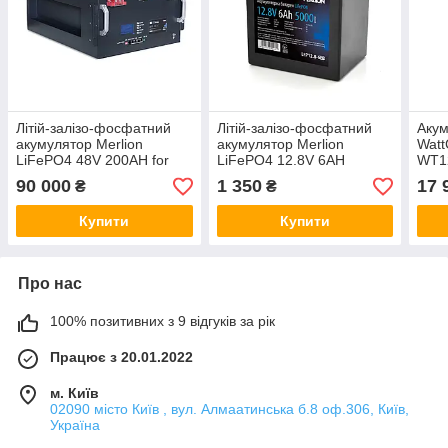
Літій-залізо-фосфатний
Літій-залізо-фосфатний
Акум
акумулятор Merlion
акумулятор Merlion
Watt
LiFePO4 48V 200AH for
LiFePO4 12.8V 6AH
WT1
Solar,(440x580x270), 5000
(4S1P/BMS-5A),
V 10
90 000
1 350
17 
₴
₴
циклів Q1
(90х70х101(107)) для
BMS
1500
Купити
Купити
Про нас
100% позитивних з 9 відгуків за рік
Працює з 20.01.2022
м. Київ
02090 місто Київ , вул. Алмаатинська б.8 оф.306, Київ,
Україна