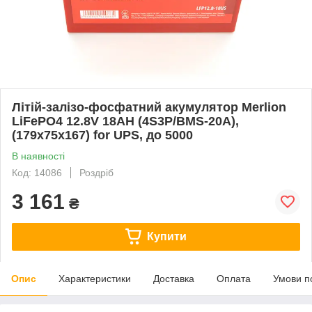
Літій-залізо-фосфатний акумулятор Merlion
LiFePO4 12.8V 18AH (4S3P/BMS-20A),
(179x75x167) for UPS, до 5000
В наявності
Код: 14086
Роздріб
3 161
₴
Купити
Опис
Характеристики
Доставка
Оплата
Умови п