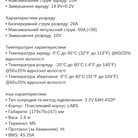
• Максимальний струм заряду: 20A
• Завершення заряду: 14.8V+0.2V
Характеристики розряду:
• Безперервний струм розряду: 20A
• Максимальний імпульсний струм: 60A (<38)
• Завершення розряду: 10V
Температурні характеристики:
• Температура заряду: 0°C до 45°C (32°F до 113°F) @60/25%
відносної вологості
• Температура розряду: -20°C до 80°C (-4°F до 140°F)
@50±25% відносної вологості
• Температура зберігання: 0°C до 40°C (32°F до 104°F)
@60±25% відносної вологості
Інші характеристики:
• Тип осередків та метод підключення: 3.2V 6AH-4S2P
• Корпус: Пластиковий корпус з ABS
• Габарити: (179x75x167) мм
• Вага: 2.8 кг
• Термінал: М5
• Протокол (за бажанням): Ні
• BMS: 4S 20A