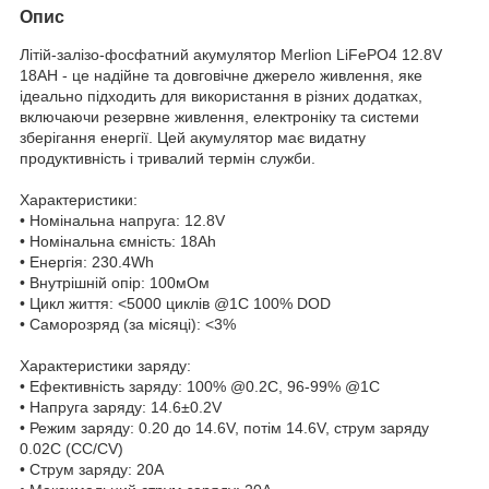
Опис
Літій-залізо-фосфатний акумулятор Merlion LiFePO4 12.8V
18AH - це надійне та довговічне джерело живлення, яке
ідеально підходить для використання в різних додатках,
включаючи резервне живлення, електроніку та системи
зберігання енергії. Цей акумулятор має видатну
продуктивність і тривалий термін служби.
Характеристики:
• Номінальна напруга: 12.8V
• Номінальна ємність: 18Ah
• Енергія: 230.4Wh
• Внутрішній опір: 100мОм
• Цикл життя: <5000 циклів @1C 100% DOD
• Саморозряд (за місяці): <3%
Характеристики заряду:
• Ефективність заряду: 100% @0.2C, 96-99% @1C
• Напруга заряду: 14.6±0.2V
• Режим заряду: 0.20 до 14.6V, потім 14.6V, струм заряду
0.02C (CC/CV)
• Струм заряду: 20A