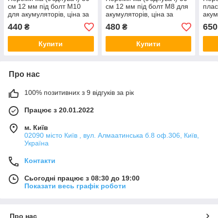
см 12 мм під болт М10
см 12 мм під болт М8 для
плас
для акумуляторів, ціна за
акумуляторів, ціна за
акум
комплект
комплект
440
480
650
₴
₴
Купити
Купити
Про нас
100% позитивних з 9 відгуків за рік
Працює з 20.01.2022
м. Київ
02090 місто Київ , вул. Алмаатинська б.8 оф.306, Київ,
Україна
Контакти
Сьогодні працює з 08:30 до 19:00
Показати весь графік роботи
Про нас