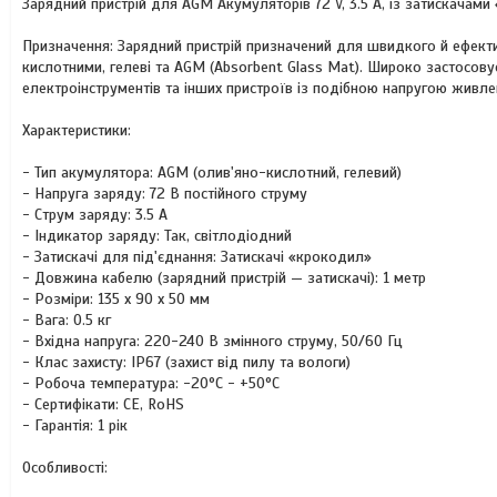
Зарядний пристрій для AGM Акумуляторів 72 V, 3.5 A, із затискачам
Призначення: Зарядний пристрій призначений для швидкого й ефект
кислотними, гелеві та AGM (Absorbent Glass Mat). Широко застосов
електроінструментів та інших пристроїв із подібною напругою живле
Характеристики:
- Тип акумулятора: AGM (олив'яно-кислотний, гелевий)
- Напруга заряду: 72 В постійного струму
- Струм заряду: 3.5 А
- Індикатор заряду: Так, світлодіодний
- Затискачі для під'єднання: Затискачі «крокодил»
- Довжина кабелю (зарядний пристрій — затискачі): 1 метр
- Розміри: 135 x 90 x 50 мм
- Вага: 0.5 кг
- Вхідна напруга: 220-240 В змінного струму, 50/60 Гц
- Клас захисту: IP67 (захист від пилу та вологи)
- Робоча температура: -20°C - +50°C
- Сертифікати: CE, RoHS
- Гарантія: 1 рік
Особливості: