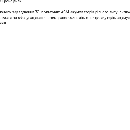
и «Крокодил»
ивного заряджання 72-вольтових AGM акумуляторів різного типу, вклю
ується для обслуговування електровелосипедів, електроскутерів, акуму
ння.