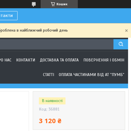
Кошик
нтакти
броблена в найближчий робочий день
РО НАС
КОНТАКТИ
ДОСТАВКА ТА ОПЛАТА
ПОВЕРНЕННЯ І ОБМІН
СТАТТІ
ОПЛАТА ЧАСТИНАМИ ВІД АТ "ПУМБ"
В наявності
Код:
36881
3 120 ₴