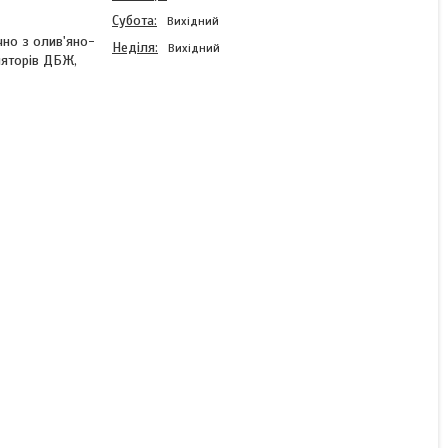
Субота
Вихідний
чно з олив'яно-
Неділя
Вихідний
ляторів ДБЖ,
Зарядний пристрій для
акумуляторів AGM 72V, 3.5
A, + крокодили,
135x90x50mm
В наявності
3 120 ₴
КУПИТИ