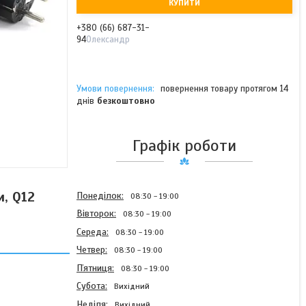
КУПИТИ
+380 (66) 687-31-
94
Олександр
повернення товару протягом 14
днів
безкоштовно
Графік роботи
, Q12
Понеділок
08:30
19:00
Вівторок
08:30
19:00
Середа
08:30
19:00
Четвер
08:30
19:00
Пʼятниця
08:30
19:00
Субота
Вихідний
Неділя
Вихідний