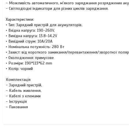
- Можливість автоматичного, м'якого заряджання розряджених аку
- Світлодіодні індикатори для різних циклів заряджання.
Характеристики:
• Тип: Зарядний пристрій для акумуляторів,
• Вхідна напруга: 190-260V,
• Вихідна напруга: 13.8~14.2V
• Вихідний струм: 10A/20A
• Номінальна потужність: 280 Вт
• Захист: від короткого замикання/перевантаження/зворотної поляр
• Охолодження: примусове
• Розміри: 190*113*62 mm
• Колір: чорний
Комплектація
- Зарядний пристрій,
- Кабель живлення,
- Кабелі з клемами
- Інструкція
- Паковання