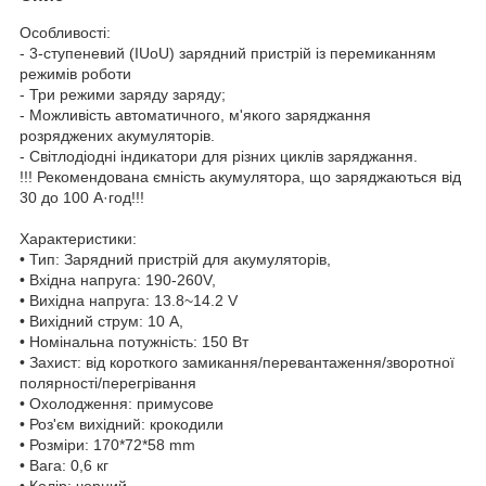
Особливості:
- 3-ступеневий (IUoU) зарядний пристрій із перемиканням
режимів роботи
- Три режими заряду заряду;
- Можливість автоматичного, м'якого заряджання
розряджених акумуляторів.
- Світлодіодні індикатори для різних циклів заряджання.
!!! Рекомендована ємність акумулятора, що заряджаються від
30 до 100 А·год!!!
Характеристики:
• Тип: Зарядний пристрій для акумуляторів,
• Вхідна напруга: 190-260V,
• Вихідна напруга: 13.8~14.2 V
• Вихідний струм: 10 А,
• Номінальна потужність: 150 Вт
• Захист: від короткого замикання/перевантаження/зворотної
полярності/перегрівання
• Охолодження: примусове
• Роз'єм вихідний: крокодили
• Розміри: 170*72*58 mm
• Вага: 0,6 кг
• Колір: чорний