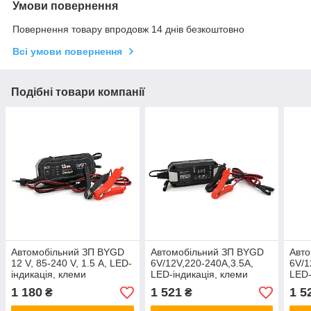
Умови повернення
Повернення товару впродовж 14 днів безкоштовно
Всі умови повернення
Подібні товари компанії
Автомобільний ЗП BYGD
Автомобільний ЗП BYGD
Авт
12 V, 85-240 V, 1.5 А, LED-
6V/12V,220-240A,3.5А,
6V/1
індикація, клеми
LED-індикація, клеми
LED-
(AGM/GEL/Lead)
(AGM/GEL/Lead)
(AG
1 180
1 521
1 5
₴
₴