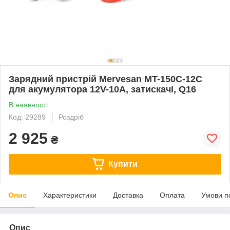
Зарядний пристрій Mervesan MT-150C-12C
для акумулятора 12V-10A, затискачі, Q16
В наявності
Код: 29289
Роздріб
2 925
₴
Купити
Опис
Характеристики
Доставка
Оплата
Умови п
Опис