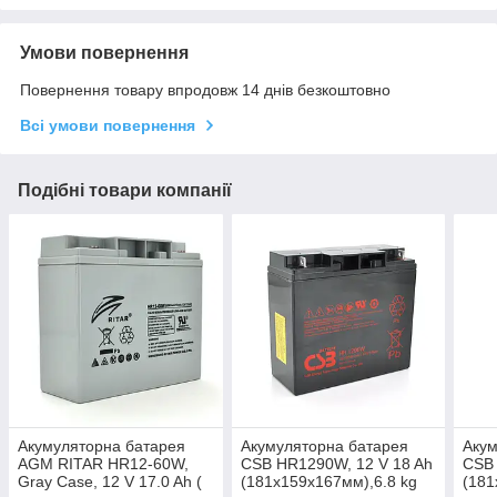
Умови повернення
Повернення товару впродовж 14 днів безкоштовно
Всі умови повернення
Подібні товари компанії
Акумуляторна батарея
Акумуляторна батарея
Акум
AGM RITAR HR12-60W,
CSB HR1290W, 12 V 18 Ah
CSB 
Gray Case, 12 V 17.0 Ah (
(181х159х167мм),6.8 kg
(181