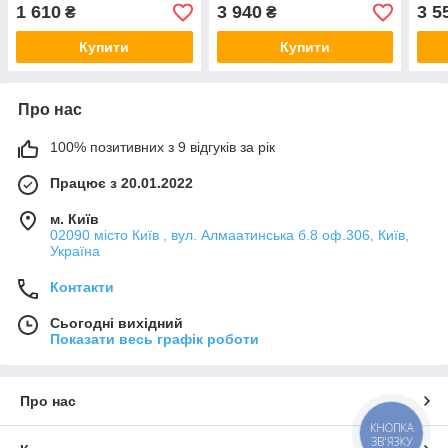
181 х 77 х 167 (167 ) 4.80
Q4
Q4
1 610
3 940
3 5
₴
₴
kg Q4
Купити
Купити
Про нас
100% позитивних з 9 відгуків за рік
Працює з 20.01.2022
м. Київ
02090 місто Київ , вул. Алмаатинська б.8 оф.306, Київ,
Україна
Контакти
Сьогодні вихідний
Показати весь графік роботи
Про нас
КНОПКА
ЗВ'ЯЗКУ