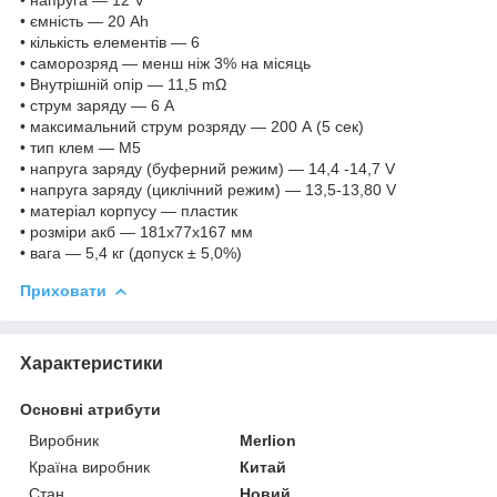
• ємність — 20 Ah
• кількість елементів — 6
• саморозряд — менш ніж 3% на місяць
• Внутрішній опір — 11,5 mΩ
• струм заряду — 6 А
• максимальний струм розряду — 200 А (5 сек)
• тип клем — M5
• напруга заряду (буферний режим) — 14,4 -14,7 V
• напруга заряду (циклічний режим) — 13,5-13,80 V
• матеріал корпусу — пластик
• розміри акб — 181x77x167 мм
• вага — 5,4 кг (допуск ± 5,0%)
Приховати
Характеристики
Основні атрибути
Виробник
Merlion
Країна виробник
Китай
Стан
Новий