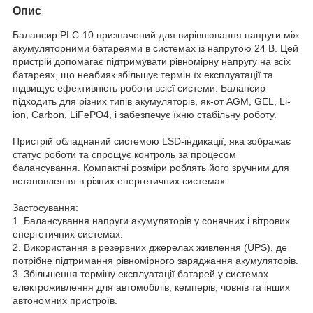
Опис
Балансир PLC-10 призначений для вирівнювання напруги між
акумуляторними батареями в системах із напругою 24 В. Цей
пристрій допомагає підтримувати рівномірну напругу на всіх
батареях, що неабияк збільшує термін їх експлуатації та
підвищує ефективність роботи всієї системи. Балансир
підходить для різних типів акумуляторів, як-от AGM, GEL, Li-
ion, Carbon, LiFePO4, і забезпечує їхню стабільну роботу.
Пристрій обладнаний системою LSD-індикації, яка зображає
статус роботи та спрощує контроль за процесом
балансування. Компактні розміри роблять його зручним для
встановлення в різних енергетичних системах.
Застосування:
1. Балансування напруги акумуляторів у сонячних і вітрових
енергетичних системах.
2. Використання в резервних джерелах живлення (UPS), де
потрібне підтримання рівномірного заряджання акумуляторів.
3. Збільшення терміну експлуатації батарей у системах
електроживлення для автомобілів, кемперів, човнів та інших
автономних пристроїв.