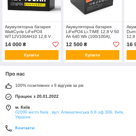
Акумуляторна батарея
Акумуляторна батарея
Акум
WattCycle LiFePO4
LiFePO4 Li-TIME 12,8 V 50
Dum
WT12V100AH10 12,8 V
Ah 640 Wh (100/100A),
12,8
100 Ah, 1,28kWh,
BASIC, заряд 14,4В/10А,
in10
14 000
12 500
16 
₴
₴
BMS50A@4S, 6000 cycles,
до 6000 циклів, (198 x 166
85),
260x168x209, 10.5kg
x 170 мм),
Купити
Купити
Про нас
100% позитивних з 9 відгуків за рік
Працює з 20.01.2022
м. Київ
02090 місто Київ , вул. Алмаатинська б.8 оф.306, Київ,
Україна
Контакти