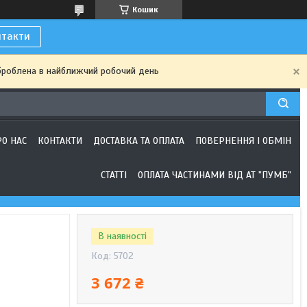
Кошик
нтакти
броблена в найближчий робочий день
РО НАС
КОНТАКТИ
ДОСТАВКА ТА ОПЛАТА
ПОВЕРНЕННЯ І ОБМІН
СТАТТІ
ОПЛАТА ЧАСТИНАМИ ВІД АТ "ПУМБ"
В наявності
Код:
5702
3 672 ₴