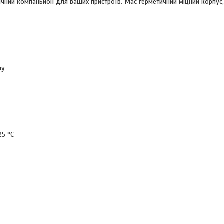
ий компаньйон для ваших пристроїв. Має герметичний міцний корпус,
пу
25 °C