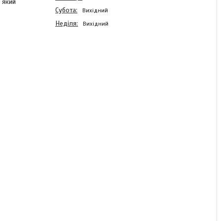
 який
Субота
Вихідний
Неділя
Вихідний
Аккумулятор AZBIST
Super AGM ASAGM-
12400M6, Black Case, 12V
40.0Ah (198x166x171), 13kg
Q1
В наявності
3 672 ₴
КУПИТИ