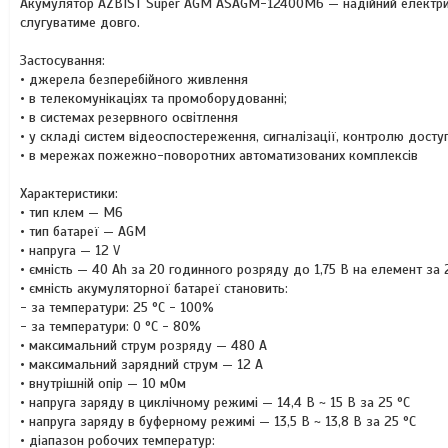
Акумулятор AZBIST Super AGM ASAGM-12400M6 — надійний електричн
слугуватиме довго.
Застосування:
• джерела безперебійного живлення
• в телекомунікаціях та промоборудованні;
• в системах резервного освітлення
• у складі систем відеоспостереження, сигналізації, контролю досту
• в мережах пожежно-поворотних автоматизованих комплексів
Характеристики:
• тип клем — М6
• тип батареї — AGM
• напруга — 12 V
• ємність — 40 Ah за 20 годинного розряду до 1,75 В на елемент за 
• ємність акумуляторної батареї становить:
- за температури: 25 °C - 100%
- за температури: 0 °C - 80%
• максимальний струм розряду — 480 А
• максимальний зарядний струм — 12 A
• внутрішній опір — 10 мОм
• напруга заряду в циклічному режимі — 14,4 В ~ 15 В за 25 °C
• напруга заряду в буферному режимі — 13,5 В ~ 13,8 В за 25 °C
• діапазон робочих температур: