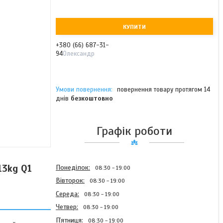
КУПИТИ
+380 (66) 687-31-
94
Олександр
повернення товару протягом 14
днів
безкоштовно
Графік роботи
13kg Q1
Понеділок
08:30
19:00
Вівторок
08:30
19:00
Середа
08:30
19:00
Четвер
08:30
19:00
Пʼятниця
08:30
19:00