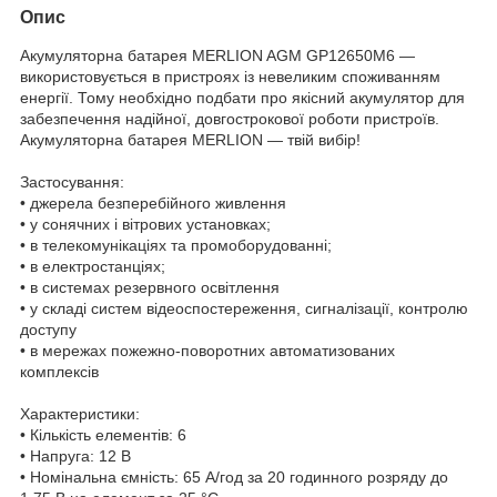
Опис
Акумуляторна батарея MERLION AGM GP12650M6 —
використовується в пристроях із невеликим споживанням
енергії. Тому необхідно подбати про якісний акумулятор для
забезпечення надійної, довгострокової роботи пристроїв.
Акумуляторна батарея MERLION — твій вибір!
Застосування:
• джерела безперебійного живлення
• у сонячних і вітрових установках;
• в телекомунікаціях та промоборудованні;
• в електростанціях;
• в системах резервного освітлення
• у складі систем відеоспостереження, сигналізації, контролю
доступу
• в мережах пожежно-поворотних автоматизованих
комплексів
Характеристики:
• Кількість елементів: 6
• Напруга: 12 В
• Номінальна ємність: 65 A/год за 20 годинного розряду до