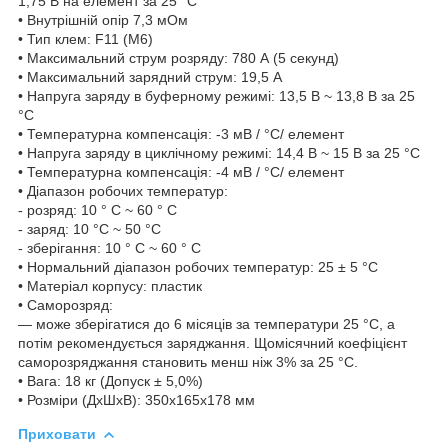
1,75 В на елемент за 25 °C
• Внутрішній опір 7,3 мОм
• Тип клем: F11 (M6)
• Максимальний струм розряду: 780 А (5 секунд)
• Максимальний зарядний струм: 19,5 A
• Напруга заряду в буферному режимі: 13,5 В ~ 13,8 В за 25
°C
• Температурна компенсація: -3 мВ / °C/ елемент
• Напруга заряду в циклічному режимі: 14,4 В ~ 15 В за 25 °C
• Температурна компенсація: -4 мВ / °C/ елемент
• Діапазон робочих температур:
- розряд: 10 ° C ~ 60 ° C
- заряд: 10 °C ~ 50 °C
- зберігання: 10 ° C ~ 60 ° C
• Нормальний діапазон робочих температур: 25 ± 5 °C
• Матеріал корпусу: пластик
• Саморозряд:
— може зберігатися до 6 місяців за температури 25 °C, а
потім рекомендується заряджання. Щомісячний коефіцієнт
саморозряджання становить менш ніж 3% за 25 °C.
• Вага: 18 кг (Допуск ± 5,0%)
• Розміри (ДхШхВ): 350x165x178 мм
Приховати