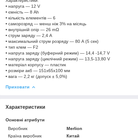
Характеристики:
• напруга — 12 V
• ємність — 8 Ah
• кількість елементів — 6
• саморозряд — менш ніж 3% на місяць
• внутрішній опір — 26 mΩ
• струм заряду — 2,4 А
• максимальний струм розряду — 80 А (5 сек)
• тип клем — F2
• напруга заряду (буферний режим) — 14,4 -14,7 V
• напруга заряду (циклічний режим) — 13,5-13,80 V
• матеріал корпусу — пластик
• розміри акб — 151x65x100 мм
• вага — 2,2 кг (допуск ± 5,0%)
Приховати
Характеристики
Основні атрибути
Виробник
Merlion
Країна виробник
Китай