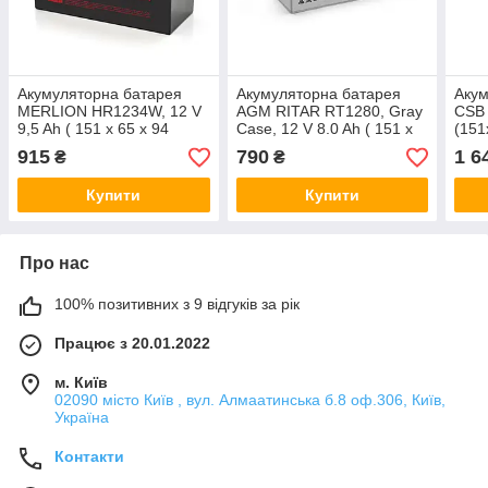
Акумуляторна батарея
Акумуляторна батарея
Акум
MERLION HR1234W, 12 V
AGM RITAR RT1280, Gray
CSB
9,5 Ah ( 151 х 65 х 94
Case, 12 V 8.0 Ah ( 151 х
(151
(100) ), 2.53 kg Black
65 х 94 (100) ), 2.16 kg
Q10
915
790
1 6
₴
₴
Q10/420
Q10
Купити
Купити
Про нас
100% позитивних з 9 відгуків за рік
Працює з 20.01.2022
м. Київ
02090 місто Київ , вул. Алмаатинська б.8 оф.306, Київ,
Україна
Контакти