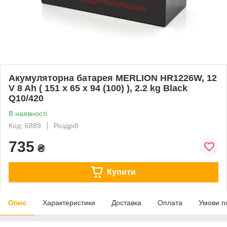
Акумуляторна батарея MERLION HR1226W, 12
V 8 Ah ( 151 х 65 х 94 (100) ), 2.2 kg Black
Q10/420
В наявності
Код: 6889
Роздріб
735
₴
Купити
Опис
Характеристики
Доставка
Оплата
Умови п