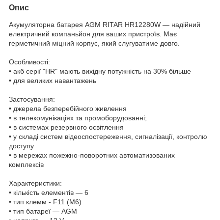
Опис
Акумуляторна батарея AGM RITAR HR12280W — надійний
електричний компаньйон для ваших пристроїв. Має
герметичний міцний корпус, який слугуватиме довго.
Особливості:
• акб серії "HR" мають вихідну потужність на 30% більше
• для великих навантажень
Застосування:
• джерела безперебійного живлення
• в телекомунікаціях та промоборудованні;
• в системах резервного освітлення
• у складі систем відеоспостереження, сигналізації, контролю
доступу
• в мережах пожежно-поворотних автоматизованих
комплексів
Характеристики:
• кількість елементів — 6
• тип клемм - F11 (М6)
• тип батареї — AGM