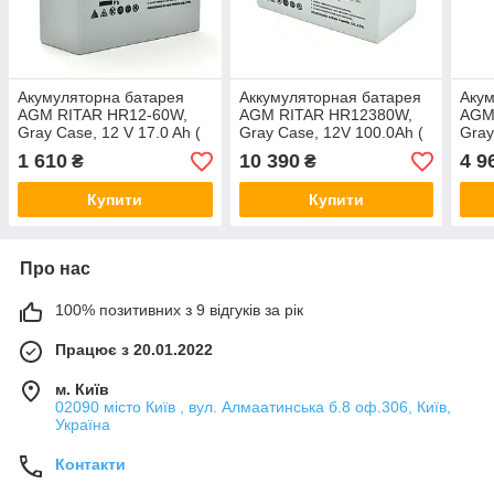
Акумуляторна батарея
Аккумуляторная батарея
Акум
AGM RITAR HR12-60W,
AGM RITAR HR12380W,
AGM
Gray Case, 12 V 17.0 Ah (
Gray Case, 12V 100.0Ah (
Gray
181 х 77 х 167 (167 ) 4.80
328 х 172 х 215 (220 ))
(198
1 610
10 390
4 9
₴
₴
kg Q4
30.50kg Q1/36
12.4
Купити
Купити
Про нас
100% позитивних з 9 відгуків за рік
Працює з 20.01.2022
м. Київ
02090 місто Київ , вул. Алмаатинська б.8 оф.306, Київ,
Україна
Контакти