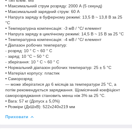
• Тип клем: M8
• Максимальний струм розряду: 2000 А (5 секунд)
• Максимальний зарядний струм: 60 A
• Напруга заряду в буферному режимі: 13,5 В ~ 13,8 В за 25
°C
• Температурна компенсація: -3 мВ / °C/ елемент
• Напруга заряду в циклічному режимі: 14,5 В ~ 15 В за 25 °C
• Температурна компенсація: -4 мВ / °C/ елемент
• Діапазон робочих температур:
- розряд: 10 ° C ~ 60 ° C
- заряд: 10 °C ~ 50 ° C
- зберігання: 10 ° C ~ 60 ° C
• Нормальний діапазон робочих температур: 25 ± 5 °C
• Матеріал корпусу: пластик
• Саморозряд:
— може зберігатися до 6 місяців за температури 25 °C, а
потім рекомендується заряджання. Щомісячний коефіцієнт
саморозряджання становить менш ніж 3% за 25 °C.
• Вага: 57 кг (Допуск ± 5,0%)
• Розміри (ДхШхВ): 522x240x219 мм
Приховати