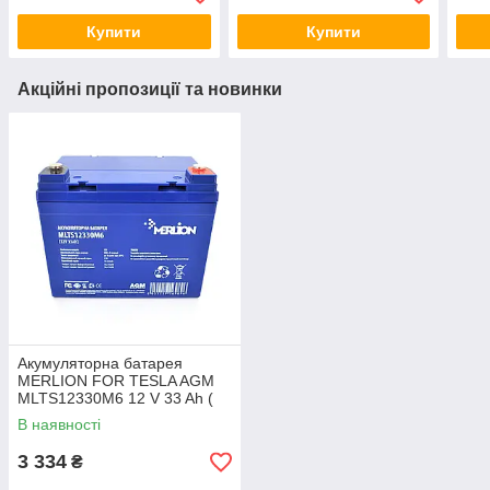
Q1/18
Q1/
Купити
Купити
Акційні пропозиції та новинки
Акумуляторна батарея
MERLION FOR TESLA AGM
MLTS12330M6 12 V 33 Ah (
195 x 130 x 155 (165) ), 11.8
В наявності
kg Blue Q1
3 334
₴