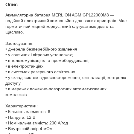
Опис
Акумуляторна батарея MERLION AGM GP122000M8 —
надійний електричний компаньйон для ваших пристроїв. Має
герметичний міцний корпус, який слугуватиме довго та
щасливо.
Застосування:
• джерела безперебійного живлення
• у сонячних і вітрових установках;
• в телекомунікаціях та промоборудованні;
• в електростанціях;
• в системах резервного освітлення
• у складі систем відеоспостереження, сигналізації, контролю
доступу
• в мережах пожежно-поворотних автоматизованих
комплексів
Характеристики:
• Кількість елементів: 6
• Напруга: 12 В
• Номінальна ємність: 200 A/год
• Внутрішній опір 4 мОм