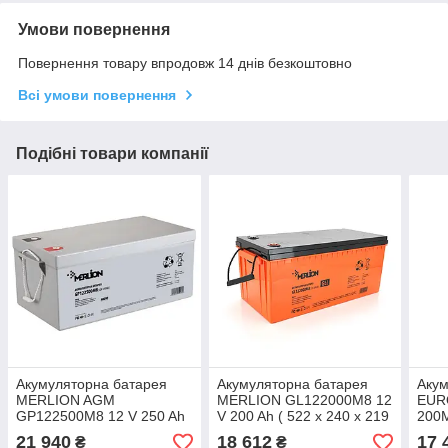
Умови повернення
Повернення товару впродовж 14 днів безкоштовно
Всі умови повернення
Подібні товари компанії
Акумуляторна батарея
Акумуляторна батарея
Акум
MERLION AGM
MERLION GL122000M8 12
EUR
GP122500M8 12 V 250 Ah
V 200 Ah ( 522 х 240 х 219
200M
(525 x 275 x 278), 30.5 kg
) Q1/18
240 
21 940
18 612
17 
₴
₴