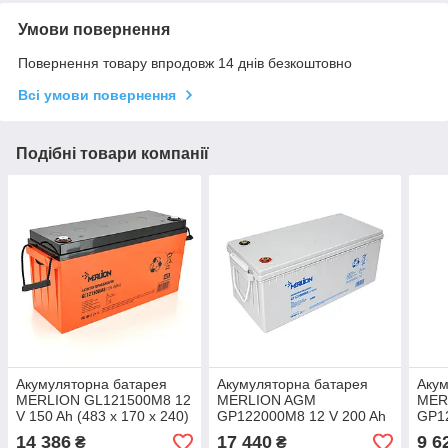
Умови повернення
Повернення товару впродовж 14 днів безкоштовно
Всі умови повернення
Подібні товари компанії
Акумуляторна батарея
Акумуляторна батарея
Акум
MERLION GL121500M8 12
MERLION AGM
MER
V 150 Ah (483 х 170 х 240)
GP122000M8 12 V 200 Ah
GP12
Q1/24
( 522 х 240 х 219 ), 57 kg
(329
14 386
17 440
9 6
₴
₴