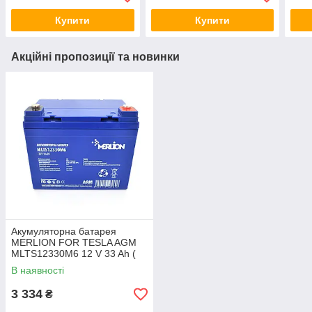
Q1/18
Whit
Купити
Купити
Акційні пропозиції та новинки
Акумуляторна батарея
MERLION FOR TESLA AGM
MLTS12330M6 12 V 33 Ah (
195 x 130 x 155 (165) ), 11.8
В наявності
kg Blue Q1
3 334
₴