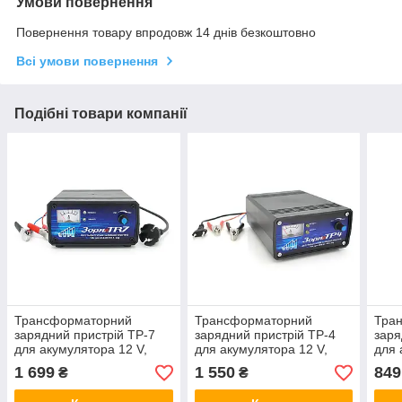
Умови повернення
Повернення товару впродовж 14 днів безкоштовно
Всі умови повернення
Подібні товари компанії
Трансформаторний
Трансформаторний
Тра
зарядний пристрій ТР-7
зарядний пристрій ТР-4
заря
для акумулятора 12 V,
для акумулятора 12 V,
для 
ємність АКБ 32-140А/год,
ємність АКБ 32-140А/год,
ємні
1 699
1 550
849
₴
₴
струм заряду 10A
струм заряду 10A
стру