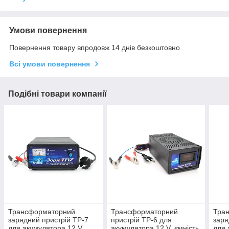
Умови повернення
Повернення товару впродовж 14 днів безкоштовно
Всі умови повернення
Подібні товари компанії
Трансформаторний
Трансформаторний
Тра
зарядний пристрій ТР-7
пристрій ТР-6 для
заря
для акумулятора 12 V,
акумулятора 12 V, ємність
для 