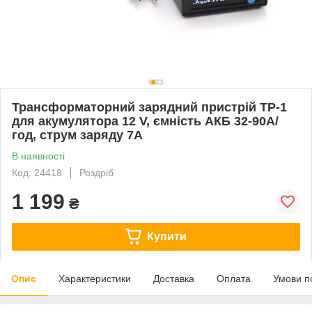
Трансформаторний зарядний пристрій ТР-1
для акумулятора 12 V, ємність АКБ 32-90А/
год, струм заряду 7A
В наявності
Код: 24418
Роздріб
1 199
₴
Купити
Опис
Характеристики
Доставка
Оплата
Умови п