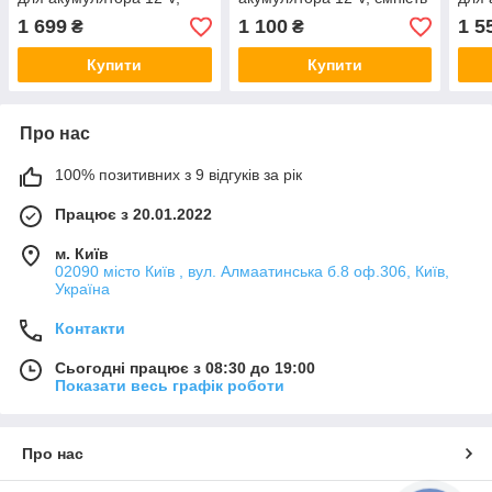
ємність АКБ 32-140А/год,
АКБ 32-90 А/год, струм
ємні
1 699
1 100
1 5
₴
₴
струм заряду 10A
заряду 6A + вольтметр
стру
Купити
Купити
Про нас
100% позитивних з 9 відгуків за рік
Працює з 20.01.2022
м. Київ
02090 місто Київ , вул. Алмаатинська б.8 оф.306, Київ,
Україна
Контакти
Сьогодні працює з 08:30 до 19:00
Показати весь графік роботи
Про нас