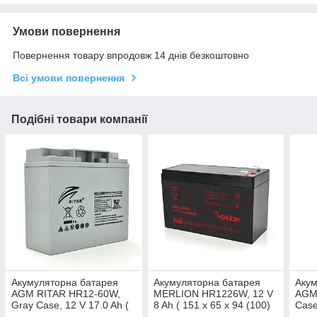
Умови повернення
Повернення товару впродовж 14 днів безкоштовно
Всі умови повернення
Подібні товари компанії
Акумуляторна батарея
Акумуляторна батарея
Акум
AGM RITAR HR12-60W,
MERLION HR1226W, 12 V
AGM
Gray Case, 12 V 17.0 Ah (
8 Ah ( 151 х 65 х 94 (100)
Case
181 х 77 х 167 (167 ) 4.80
), 2.2 kg Black Q10/420
65 х