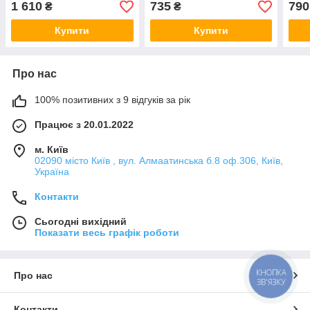
1 610
735
790
₴
₴
kg Q4
Q10
Купити
Купити
Про нас
100% позитивних з 9 відгуків за рік
Працює з 20.01.2022
м. Київ
02090 місто Київ , вул. Алмаатинська б.8 оф.306, Київ,
Україна
Контакти
Сьогодні вихідний
Показати весь графік роботи
КНОПКА
Про нас
ЗВ'ЯЗКУ
Контакти