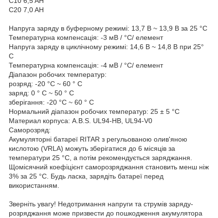
C10 6,5 AH
C20 7,0 AH
Напруга заряду в буферному режимі: 13,7 В ~ 13,9 В за 25 °C
Температурна компенсація: -3 мВ / °C/ елемент
Напруга заряду в циклічному режимі: 14,6 В ~ 14,8 В при 25°
С
Температурна компенсація: -4 мВ / °C/ елемент
Діапазон робочих температур:
розряд: -20 °C ~ 60 ° C
заряд: 0 ° C ~ 50 ° C
зберігання: -20 °C ~ 60 ° C
Нормальний діапазон робочих температур: 25 ± 5 °C
Материал корпуса: A.В.S. UL94-HB, UL94-V0
Саморозряд:
Акумуляторні батареї RITAR з регульованою олив'яною
кислотою (VRLA) можуть зберігатися до 6 місяців за
температури 25 °C, а потім рекомендується заряджання.
Щомісячний коефіцієнт саморозряджання становить менш ніж
3% за 25 °C. Будь ласка, зарядіть батареї перед
використанням.
Зверніть увагу! Недотримання напруги та струмів заряду-
розряджання може призвести до пошкодження акумулятора