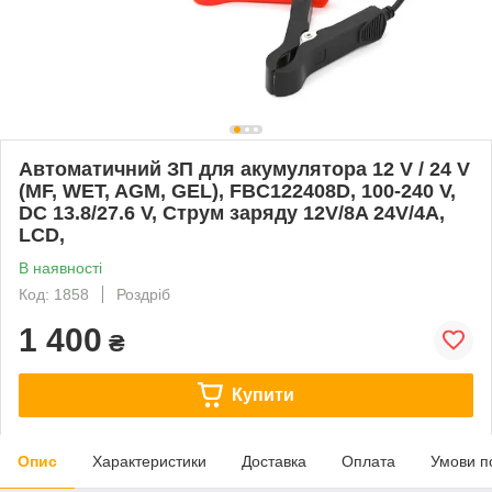
Автоматичний ЗП для акумулятора 12 V / 24 V
(MF, WET, AGM, GEL), FBC122408D, 100-240 V,
DC 13.8/27.6 V, Струм заряду 12V/8A 24V/4A,
LCD,
В наявності
Код: 1858
Роздріб
1 400
₴
Купити
Опис
Характеристики
Доставка
Оплата
Умови п