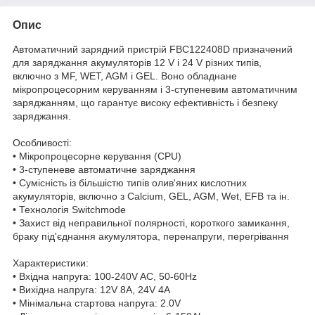
Опис
Автоматичний зарядний пристрій FBC122408D призначений
для заряджання акумуляторів 12 V і 24 V різних типів,
включно з MF, WET, AGM і GEL. Воно обладнане
мікропроцесорним керуванням і 3-ступеневим автоматичним
заряджанням, що гарантує високу ефективність і безпеку
заряджання.
Особливості:
• Мікропроцесорне керування (CPU)
• 3-ступеневе автоматичне заряджання
• Сумісність із більшістю типів олив'яних кислотних
акумуляторів, включно з Calcium, GEL, AGM, Wet, EFB та ін.
• Технологія Switchmode
• Захист від неправильної полярності, короткого замикання,
браку під'єднання акумулятора, перенапруги, перегрівання
Характеристики:
• Вхідна напруга: 100-240V AC, 50-60Hz
• Вихідна напруга: 12V 8A, 24V 4A
• Мінімальна стартова напруга: 2.0V