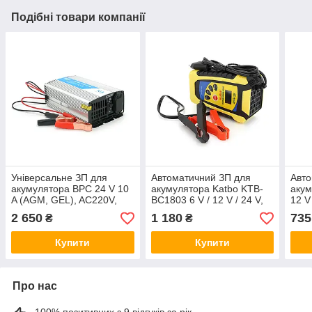
Подібні товари компанії
Універсальне ЗП для
Автоматичний ЗП для
Авто
акумулятора BPC 24 V 10
акумулятора Katbo KTB-
аку
A (AGM, GEL), AC220V,
BC1803 6 V / 12 V / 24 V,
12 V
DC14,5, Струм заряду
2-6 A, LCD, клеми (AGM /
AGM,
2 650
1 180
735
₴
₴
24V/10A, LCD, крокодили
GEL / Lead / MF)
180-
0.3-
Купити
Купити
Про нас