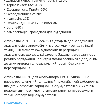
• Діапазон ємності акумуляторів: 6-150Ah
• Термозахист: 65°C±5°C
• Ефективність: Прибл. 85%
• Охолодження: активне
• Індикація: LCD
• Розміри (Д×Ш×В): 170×98×58 мм
• Вага: 560 г
• Комплектація: Крокодили для під'єднання
Автоматичне ЗП FBC122408D підходить для заряджання
акумуляторів в автомобілях, мотоциклах, човнах та іншій
техніці. Він може також відновлювати розряджені
акумулятори, що засульфатовані. Завдяки автоматичному
режиму заряджання, пристрій можна залишити під'єднаним
до акумулятора на невизначений термін без ризику
перезаряджання.
Автоматичний ЗП для акумулятора FBC122408D — це
високотехнологічний та надійний пристрій, який забезпечить
швидке й безпечне заряджання акумуляторів різних типів,
полегшивши повсякденне використання та продовжуючи
термін експлуатації акумуляторів.
Приховати