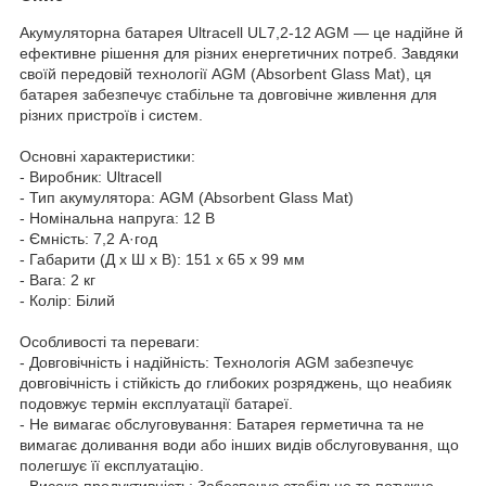
Акумуляторна батарея Ultracell UL7,2-12 AGM — це надійне й
ефективне рішення для різних енергетичних потреб. Завдяки
своїй передовій технології AGM (Absorbent Glass Mat), ця
батарея забезпечує стабільне та довговічне живлення для
різних пристроїв і систем.
Основні характеристики:
- Виробник: Ultracell
- Тип акумулятора: AGM (Absorbent Glass Mat)
- Номінальна напруга: 12 В
- Ємність: 7,2 А·год
- Габарити (Д x Ш x В): 151 x 65 x 99 мм
- Вага: 2 кг
- Колір: Білий
Особливості та переваги:
- Довговічність і надійність: Технологія AGM забезпечує
довговічність і стійкість до глибоких розряджень, що неабияк
подовжує термін експлуатації батареї.
- Не вимагає обслуговування: Батарея герметична та не
вимагає доливання води або інших видів обслуговування, що
полегшує її експлуатацію.
- Висока продуктивність: Забезпечує стабільне та потужне