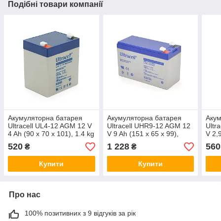
Подібні товари компанії
Акумуляторна батарея
Акумуляторна батарея
Акум
Ultracell UL4-12 AGM 12 V
Ultracell UHR9-12 AGM 12
Ultr
4 Ah (90 x 70 x 101), 1.4 kg
V 9 Ah (151 x 65 x 99),
V 2,
White Q10/420
2.45 kgWhite Q8/420
0.8 
520
1 228
560
₴
₴
Купити
Купити
Про нас
100% позитивних з 9 відгуків за рік