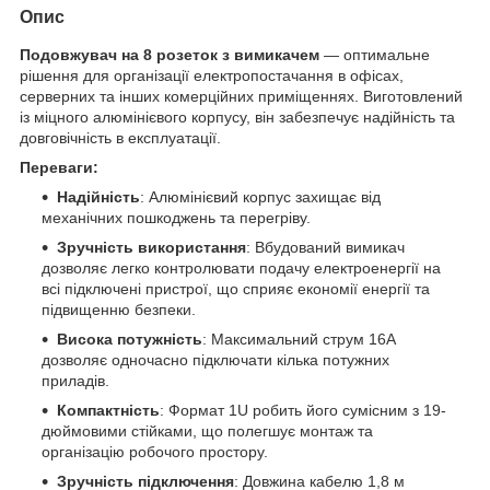
Опис
Подовжувач на 8 розеток з вимикачем
— оптимальне
рішення для організації електропостачання в офісах,
серверних та інших комерційних приміщеннях. Виготовлений
із міцного алюмінієвого корпусу, він забезпечує надійність та
довговічність в експлуатації.
Переваги:
Надійність
: Алюмінієвий корпус захищає від
механічних пошкоджень та перегріву.
Зручність використання
: Вбудований вимикач
дозволяє легко контролювати подачу електроенергії на
всі підключені пристрої, що сприяє економії енергії та
підвищенню безпеки.
Висока потужність
: Максимальний струм 16A
дозволяє одночасно підключати кілька потужних
приладів.
Компактність
: Формат 1U робить його сумісним з 19-
дюймовими стійками, що полегшує монтаж та
організацію робочого простору.
Зручність підключення
: Довжина кабелю 1,8 м