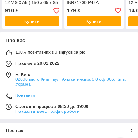
12 V 9,0 Ah ( 150 x 65 x 95
INR21700-P42A
12 V
(100) ), 2.4 kg Green
), 3
910
179
14 
₴
₴
Q10/420
Купити
Купити
Про нас
100% позитивних з 9 відгуків за рік
Працює з 20.01.2022
м. Київ
02090 місто Київ , вул. Алмаатинська б.8 оф.306, Київ,
Україна
Контакти
Сьогодні працює з 08:30 до 19:00
Показати весь графік роботи
Про нас