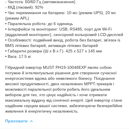
- Частота: 50/60 Гц (автовизначення)
- ККД (піковий): 92%
• Час перемикання на батарею: 10 мс (режим UPS), 20 мс
(режим APL)
• Паралельна робота: до 6 одиниць
• Інтерфейси та моніторинг: USB, RS485, порт для Wi-Fi
(віддалений моніторинг), сенсорний кольоровий LCD-дисплей
• Особливості: подвійний вихід, робота без батареї, зв'язок із
BMS літієвих батарей, активація літієвих батарей
• Габаритні розміри (Ш x В x Г): 425 x 527 x 145 мм
• Вага: 17.5 кг
Гібридний інвертор MUST PH19-10048EXP являє собою
потужне й інтелектуальне рішення для створення сучасної
енергосистеми вдома або невеликого бізнесу. Поєднання
високої продуктивності, двох незалежних MPPT-трекерів і
можливості паралельної роботи робить його ідеальним
вибором для тих, хто цінує надійність і хоче отримати
максимальну віддачу від сонячної енергії. Цей інвертор стане
надійним серцем вашої системи, забезпечуючи безперебійне
живлення й енергетичну незалежність.
Приховати