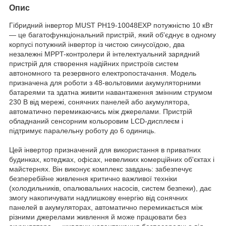
Опис
Гібридний інвертор MUST PH19-10048EXP потужністю 10 кВт
— це багатофункціональний пристрій, який об'єднує в одному
корпусі потужний інвертор із чистою синусоїдою, два
незалежні MPPT-контролери й інтелектуальний зарядний
пристрій для створення надійних пристроїв систем
автономного та резервного електропостачання. Модель
призначена для роботи з 48-вольтовими акумуляторними
батареями та здатна живити навантаження змінним струмом
230 В від мережі, сонячних панелей або акумулятора,
автоматично перемикаючись між джерелами. Пристрій
обладнаний сенсорним кольоровим LCD-дисплеєм і
підтримує паралельну роботу до 6 одиниць.
Цей інвертор призначений для використання в приватних
будинках, котеджах, офісах, невеликих комерційних об'єктах і
майстернях. Він виконує комплекс завдань: забезпечує
безперебійне живлення критично важливої техніки
(холодильників, опалювальних насосів, систем безпеки), дає
змогу накопичувати надлишкову енергію від сонячних
панелей в акумуляторах, автоматично перемикається між
різними джерелами живлення й може працювати без