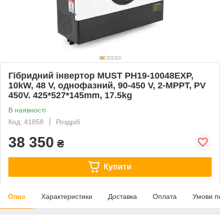
Гібридний інвертор MUST PH19-10048EXP,
10kW, 48 V, однофазний, 90-450 V, 2-MPPT, PV
450V. 425*527*145mm, 17.5kg
В наявності
Код: 41858
Роздріб
38 350
₴
Купити
Опис
Характеристики
Доставка
Оплата
Умови п