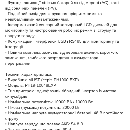
- Функція активації літієвих батарей як від мережі (AC), так і
від сонячних панелей (PV).
- Подвійний вихід для керування пріоритетними та
невибагливими навантаженнями.
- Інформативний сенсорний кольоровий LCD-дисплей для
моніторингу та настроювання робочих режимів, струму та
напруги заряду.
- Комунікаційні інтерфейси USB і RS485 для моніторингу та
інтеграції.
- Повний комплекс захистів: від перевантаження, короткого
замикання, глибокого розряджання акумулятора,
перегрівання.
Технічні характеристики:
• Виробник: MUST (серія PH1900 EXP)
• Модель: PH19-10048EXP
• Тип пристрою: однофазний гібридний інвертор із чистою
синусоїдою
• Номінальна потужність: 10000 ВА / 10000 Вт
• Пікова (пускова) потужність: 20000 Вт
• Номінальна напруга акумуляторної батареї: 48 В постійного
струму
• Напруга заряду, що плаває АКБ: 54.8 В
• Захист від перезарядження: 60 В