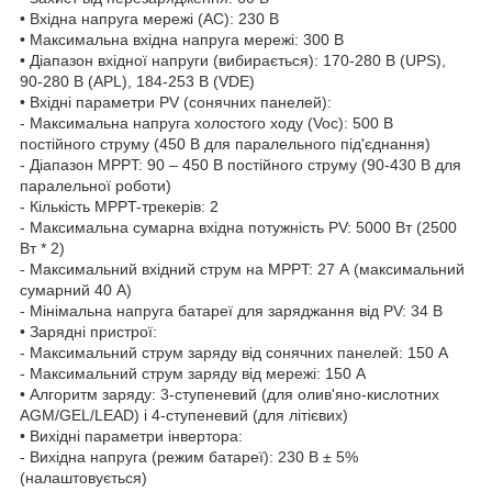
• Вхідна напруга мережі (AC): 230 В
• Максимальна вхідна напруга мережі: 300 В
• Діапазон вхідної напруги (вибирається): 170-280 В (UPS),
90-280 В (APL), 184-253 В (VDE)
• Вхідні параметри PV (сонячних панелей):
- Максимальна напруга холостого ходу (Voc): 500 В
постійного струму (450 В для паралельного під'єднання)
- Діапазон MPPT: 90 – 450 В постійного струму (90-430 В для
паралельної роботи)
- Кількість MPPT-трекерів: 2
- Максимальна сумарна вхідна потужність PV: 5000 Вт (2500
Вт * 2)
- Максимальний вхідний струм на MPPT: 27 А (максимальний
сумарний 40 А)
- Мінімальна напруга батареї для заряджання від PV: 34 В
• Зарядні пристрої:
- Максимальний струм заряду від сонячних панелей: 150 А
- Максимальний струм заряду від мережі: 150 А
• Алгоритм заряду: 3-ступеневий (для олив'яно-кислотних
AGM/GEL/LEAD) і 4-ступеневий (для літієвих)
• Вихідні параметри інвертора:
- Вихідна напруга (режим батареї): 230 В ± 5%
(налаштовується)