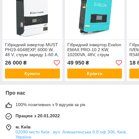
Гібридний інвертор MUST
Гібридний інвертор Exelon
Гібр
PH19-6048EXP, 6000 W,
EMAX PRO-10.2 KW,
IVEM
48 V, струм заряду 1-60 А,
10200VA, 48V, струм
RS4
160-275V, MPPT (80А, 450
заряду 0-160A, MPPT (90-
230V
26 000
49 950
18 
₴
₴
Vdc), 490х300х150
450VDC, 2/18A),
430x
Купити
Купити
Про нас
100% позитивних з 9 відгуків за рік
Працює з 20.01.2022
м. Київ
02090 місто Київ , вул. Алмаатинська б.8 оф.306, Київ,
Україна