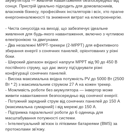
акумулятора — живлячи навантаження безпосередньо від
сонця. Пристрій ідеально підходить для домовласників,
власників бізнесу, професійних інсталяторів і всіх, хто прагне
енергоненалежності та зниження витрат на електроенергію.
- Чиста синусоїда на виході, що забезпечує ідеальне
живлення для будь-якого навантаження, включно з чутливою
електронікою та двигунами.
- Два незалежні MPPT-трекери (2-MPPT) для ефективного
збирання енергії з сонячних панелей, орієнтованих у різні
боки.
- Широкий діапазон вхідної напруги MPPT від 90 до 450 В
постійного струму, що дає змогу під'єднувати різні
конфігурації сонячних панелей.
- Висока максимальна вхідна потужність PV до 5000 Вт (2500
Вт * 2) з максимальним струмом 27 А на кожен трекер.
- Можливість роботи без акумулятора — інвертор може
живити навантаження безпосередньо від сонячної енергії.
- Потужний зарядний струм від сонячних панелей до 150 А
(максимальна сумарний) і від мережі до 150 А.
- Підтримка паралельної роботи до 6 одиниць для
масштабування потужності системи.
- Інтелектуальний зв'язок із літієвими батареями (BMS) за
протоколами зв'язку.