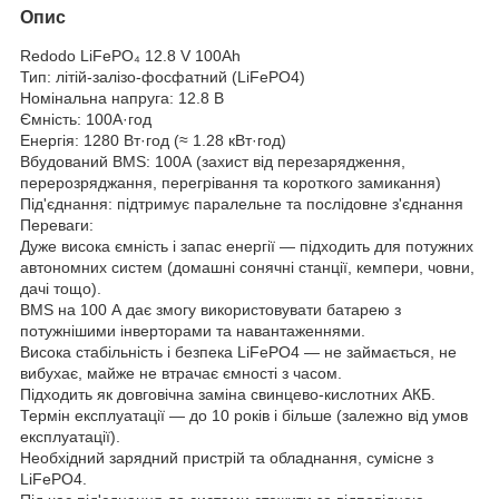
Опис
Redodo LiFePO₄ 12.8 V 100Ah
Тип: літій-залізо-фосфатний (LiFePO4)
Номінальна напруга: 12.8 В
Ємність: 100А·год
Енергія: 1280 Вт·год (≈ 1.28 кВт·год)
Вбудований BMS: 100А (захист від перезарядження,
перерозряджання, перегрівання та короткого замикання)
Під'єднання: підтримує паралельне та послідовне з'єднання
Переваги:
Дуже висока ємність і запас енергії — підходить для потужних
автономних систем (домашні сонячні станції, кемпери, човни,
дачі тощо).
BMS на 100 А дає змогу використовувати батарею з
потужнішими інверторами та навантаженнями.
Висока стабільність і безпека LiFePO4 — не займається, не
вибухає, майже не втрачає ємності з часом.
Підходить як довговічна заміна свинцево-кислотних АКБ.
Термін експлуатації — до 10 років і більше (залежно від умов
експлуатації).
Необхідний зарядний пристрій та обладнання, сумісне з
LiFePO4.