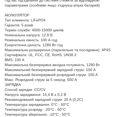
Під час під'єднання до системи стежити за відповідною
параметрами (особливо якщо з'єднуєш кілька батарей).
АКУМУЛЯТОР
Тип елемента: LiFePO4
Гарантія: 5 років
Термін служби: 4000-15000 циклів
Номінальна напруга: 12,8 В
Номінальна ємність: 100 А·год
Енергетична цінність: 1280 Вт·год
Максимальне розширення (паралельне та послідовне): 4P4S
Сертифікати: UL, FCC, CE, RoHS, UN38.3
BMS: 100 А
Максимальна безперервна вихідна потужність: 1280 Вт
Максимальний безперервний зарядний струм: 100 А
Максимальний безперервний розрядний струм: 100 А
Макс. Розрядний струм за 5 секунд: 500 А
ЗАРЯДКА
Способ зарядки: CC/CV
Напруга заряджання: 14,4 В ± 0,2 В
Рекомендований зарядний струм: 20 А (0,2C)
Температура заряджання: 0°C - 50°C
Температура розряду: -20°C - 60°C
Температура зберігання: -10°C - 50°C