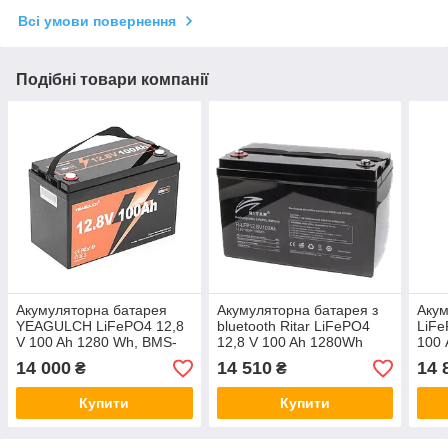
Всі умови повернення
Подібні товари компанії
Акумуляторна батарея
Акумуляторна батарея з
Акум
YEAGULCH LiFePO4 12,8
bluetooth Ritar LiFePO4
LiFe
V 100 Ah 1280 Wh, BMS-
12,8 V 100 Ah 1280Wh
100 
100A, (325 x 165 x 215),
BMS50A@4S (330 х 172 х
(100
14 000
14 510
14 
₴
₴
M8, 10kg Q1
214 мм), 13kg Q1
6000
329
Купити
Купити