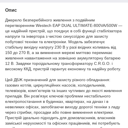
Опис
Джерело безперебійного живлення з подвійним
перетворенням Westech EAP DUAL ULTIMATE-800VA/500W —
це надійний пристрій, що поєднує в собі функції стабілізатора
напруги та інвертора з чистою синусоїдою для захисту
побутової техніки та електроніки. Модель забезпечує
стабільну вихідну напругу 230 В у разі вхідних коливань від
150 до 270 В, а за вимкнення мережі миттєво перемикає
живлення навантаження на зовнішню акумуляторну батарею
12 В. Завдяки тороідальному трансформатору C.R.G.O. і
високому ККД, пристрій гарантує економну та надійну роботу.
Цей ДБЖ призначений для захисту різного обладнання:
газових котлів, циркуляційних насосів, холодильників,
телевізорів, комп'ютерів та інших чутливих до якості живлення
приладів. Він розв'язує ключові проблеми нестабільного
електропостачання в будинках, квартирах, на дачах і в
невеликих офісах, запобігаючи виходу дорогої техніки з ладу
через стрибки, просадки або повне вимкнення електрики.
Пристрій ідеально підходить для домовласників, власників
заміської нерухомості та офісних працівників, які потребують