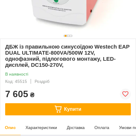
ДБЖ із правильною синусоїдою Westech EAP
DUAL ULTIMATE-800VA/500W 12V,
однофазний, підлогового монтажу, LED-
дисплей, DC150-270V,
В наявності
Код: 45515
Роздріб
7 605
₴
Купити
Опис
Характеристики
Доставка
Оплата
Умови п