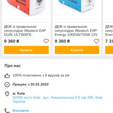
ДБЖ із правильною
ДБЖ із правильною
ДБЖ 
синусоїдою Westech EAP
синусоїдою Westech EAP-
сину
DUAL ULTIMATE-
Energy-1000VA/700W 12V,
Ener
1000VA/700W 12V,
однофазний, підлогового
одно
9 360
9 360
7 3
₴
₴
однофазний, підлогового
монтажу, LED-дисплей,
монт
монтажу, LED-дисплей,
DC150-270V, AC230±8%,
DC1
Купити
Купити
DC150-270V,
Про нас
100% позитивних з 9 відгуків за рік
Працює з 20.01.2022
м. Київ
02090 місто Київ , вул. Алмаатинська б.8 оф.306, Київ,
Україна
Контакти