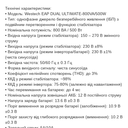
Технічні характеристики:
• Модель: Westech EAP DUAL ULTIMATE-800VA/500W
• Тип: однофазне джерело безперебійного живлення (ІБП) з
подвійним перетворенням і функцією стабілізатора
• Номінальна потужність: 800 ВА / 500 Вт
• Вхідна напруга (режим стабілізатора): 150 – 270 В змінного
струму
• Вихідна напруга (режим стабілізатора): 230 В ±8%
• Вихідна напруга (режим інвертора/батареї): 230 В ±1%
(чиста синусоїда)
• Вихідна частота: 50/60 Гц ± 0.3 Гц
• Форма вихідного сигналу: чиста синусоїда
• Коефіцієнт нелінійних спотворень (THD): до 3%
• ККД у режимі стабілізатора: ~98%
• ККД у режимі інвертора: 75-80% (залежно від навантаження)
• Час перемикання на батарею: до 4 мс
• Номінальна напруга зовнішньої АКБ: 12 В постійного струму
• Напруга заряду батареї: 13.6 В ±0.3 В
• Поріг вимкнення за розрядом батареї (запобіження): 10.9 В
±0.3 В
• Поріг захисту від глибокого розряджання (вимкнення): 10.2 В
±0.3 В
• Зарядний струм: 5А/10А