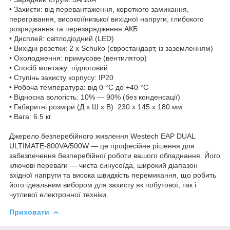
• Захисти: від перевантаження, короткого замикання,
перегрівання, високої/низької вихідної напруги, глибокого
розряджання та перезарядження АКБ
• Дисплей: світлодіодний (LED)
• Вихідні розетки: 2 x Schuko (євростандарт, із заземленням)
• Охолодження: примусове (вентилятор)
• Спосіб монтажу: підлоговий
• Ступінь захисту корпусу: IP20
• Робоча температура: від 0 °C до +40 °C
• Відносна вологість: 10% — 90% (без конденсації)
• Габаритні розміри (Д x Ш x В): 230 x 145 x 180 мм
• Вага: 6.5 кг
Джерело безперебійного живлення Westech EAP DUAL
ULTIMATE-800VA/500W — це професійне рішення для
забезпечення безперебійної роботи вашого обладнання. Його
ключові переваги — чиста синусоїда, широкий діапазон
вхідної напруги та висока швидкість перемикання, що робить
його ідеальним вибором для захисту як побутової, так і
чутливої електронної техніки.
Приховати