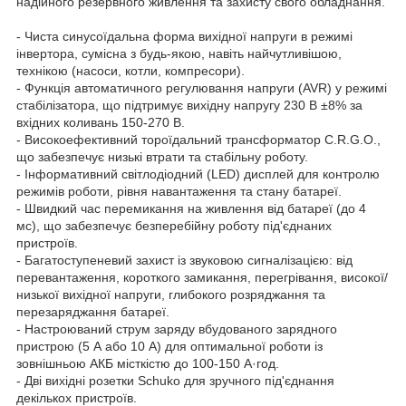
надійного резервного живлення та захисту свого обладнання.
- Чиста синусоїдальна форма вихідної напруги в режимі
інвертора, сумісна з будь-якою, навіть найчутливішою,
технікою (насоси, котли, компресори).
- Функція автоматичного регулювання напруги (AVR) у режимі
стабілізатора, що підтримує вихідну напругу 230 В ±8% за
вхідних коливань 150-270 В.
- Високоефективний тороїдальний трансформатор C.R.G.O.,
що забезпечує низькі втрати та стабільну роботу.
- Інформативний світлодіодний (LED) дисплей для контролю
режимів роботи, рівня навантаження та стану батареї.
- Швидкий час перемикання на живлення від батареї (до 4
мс), що забезпечує безперебійну роботу під'єднаних
пристроїв.
- Багатоступеневий захист із звуковою сигналізацією: від
перевантаження, короткого замикання, перегрівання, високої/
низької вихідної напруги, глибокого розряджання та
перезаряджання батареї.
- Настроюваний струм заряду вбудованого зарядного
пристрою (5 А або 10 А) для оптимальної роботи із
зовнішньою АКБ місткістю до 100-150 А·год.
- Дві вихідні розетки Schuko для зручного під'єднання
декількох пристроїв.