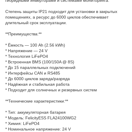
гибридными инверторами и системами мониторинга.
Степень защиты IP21 подходит для установки в закрытых
помещениях, а ресурс до 6000 циклов обеспечивает
длительный срок эксплуатации.
**Преимущества:**
* Ёмкость — 100 Ah (2.56 kWh)
* Напряжение — 24 V
* Технология LiFePO4
* Встроенная BMS (100/150A @ 8S)
* До 15 параллельных подключений
* Интерфейсы CAN и RS485
* До 6000 циклов заряда/разряда
* Надёжная и стабильная работа
* Подходит для солнечных и резервных систем
**Технические характеристики:**
* Тип: аккумуляторная батарея
* Модель: FelicityESS FLA24100WG2
* Химия: LiFePO4
* Номинальное напряжение: 24 V