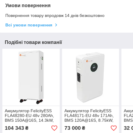
Умови повернення
Повернення товару впродовж 14 днів безкоштовно
Всі умови повернення
Подібні товари компанії
Аккумулятор FelicityESS
Аккумулятор FelicityESS
Акку
FLA48280-EU 48v 280Ah,
FLA48171-EU 48v 171Ah,
FLA2
BMS 150A@16S, 14.3kW,
BMS 120A@16S, 8.75kW,
BMS
до 15 parallel,
до 15 parallel,
2.56
104 343
73 000
32 
₴
₴
CAN&RS485, IP21,
CAN&RS485, IP21,
CAN&