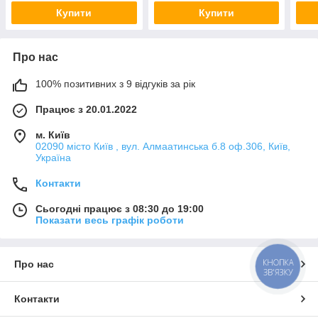
6000Cycles,
6000Cycles,
6000
Купити
Купити
735*433*188mm,
Про нас
100% позитивних з 9 відгуків за рік
Працює з 20.01.2022
м. Київ
02090 місто Київ , вул. Алмаатинська б.8 оф.306, Київ,
Україна
Контакти
Сьогодні працює з 08:30 до 19:00
Показати весь графік роботи
КНОПКА
Про нас
ЗВ'ЯЗКУ
Контакти