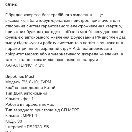
Опис
Гібридне джерело безперебійного живлення — це
високоякісні багатофункціональні пристрої, призначені для
створення систем гарантованого електроживлення квартир,
приватних будинків, котеджів і об'єктів міні-бізнесу доповнені
функцією автономного живлення.Вбудований РК-дисплей дає
змогу відстежувати роботу системи та з легкістю змінювати її
параметри, як-от: зарядний струм АКБ, встановлювати
пріоритет мережі або альтернативного джерела живлення, а
також встановлювати діапазон вхідного напруги.
ХАРАКТЕРИСТИКИ:
Виробник Must
Модель PV18-1012VPM
Країна походження Китай
Тип ДБЖ автономний
Кількість фаз 1
Робота в паралелі немає
Тип зарядного пристрою від СП МРРТ
Кількість МРРТ 1
ККД% 98
Інтерфейс RS232/USB