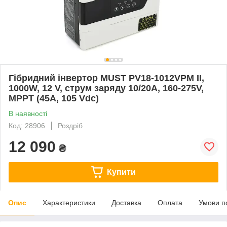
Гібридний інвертор MUST PV18-1012VPM II,
1000W, 12 V, струм заряду 10/20A, 160-275V,
MPPT (45А, 105 Vdc)
В наявності
Код: 28906
Роздріб
12 090
₴
Купити
Опис
Характеристики
Доставка
Оплата
Умови п