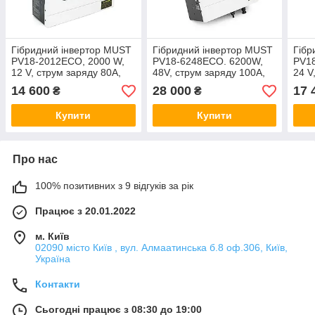
Гібридний інвертор MUST
Гібридний інвертор MUST
Гібр
PV18-2012ECO, 2000 W,
PV18-6248ECO. 6200W,
PV1
12 V, струм заряду 80A,
48V, струм заряду 100A,
24 V
170-280V, MPPT (80А, 30-
170-280 V, MPPT (100 А,
160-
14 600
28 000
17 
₴
₴
320 Vdc), 290х367х111
120-450 Vdc),
60-3
мм. 6 кг.
428x318x140 мм. 10 кг.
367,
Купити
Купити
кг.
Про нас
100% позитивних з 9 відгуків за рік
Працює з 20.01.2022
м. Київ
02090 місто Київ , вул. Алмаатинська б.8 оф.306, Київ,
Україна
Контакти
Сьогодні працює з 08:30 до 19:00