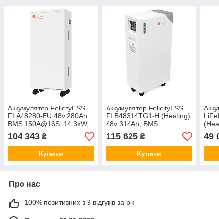
Аккумулятор FelicityESS
Аккумулятор FelicityESS
Акку
FLA48280-EU 48v 280Ah,
FLB48314TG1-H (Heating)
LiF
BMS 150A@16S, 14.3kW,
48v 314Ah, BMS
(Hea
до 15 parallel,
160A@16S, 16kW, до 16
BMS 
104 343
115 625
49 
₴
₴
CAN&RS485, IP21,
parallel, CAN&RS485, IP65,
CAN/
6000Cycles,
6000Cycles,
650x
Купити
Купити
Про нас
100% позитивних з 9 відгуків за рік