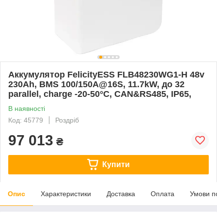
Аккумулятор FelicityESS FLB48230WG1-H 48v
230Ah, BMS 100/150A@16S, 11.7kW, до 32
parallel, charge -20-50°C, CAN&RS485, IP65,
В наявності
Код: 45779
Роздріб
97 013
₴
Купити
Опис
Характеристики
Доставка
Оплата
Умови п