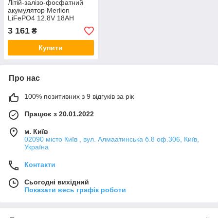
Літій-залізо-фосфатний
акумулятор Merlion
LiFePO4 12.8V 18AH
(4S3P/BMS-20A),
3 161
₴
(179x75x167) for UPS, до
5000
Купити
Про нас
100% позитивних з 9 відгуків за рік
Працює з 20.01.2022
м. Київ
02090 місто Київ , вул. Алмаатинська б.8 оф.306, Київ,
Україна
Контакти
Сьогодні вихідний
Показати весь графік роботи