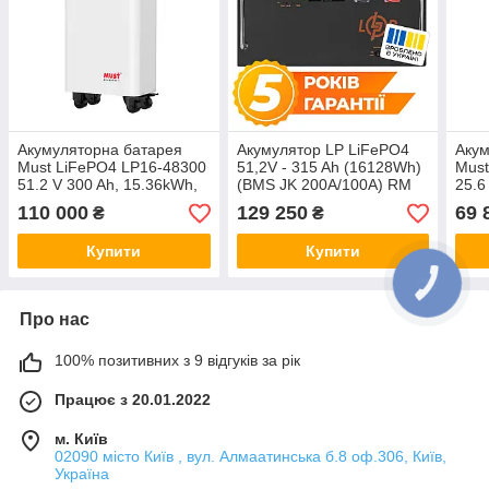
Акумуляторна батарея
Акумулятор LP LiFePO4
Акум
Must LiFePO4 LP16-48300
51,2V - 315 Ah (16128Wh)
Must
51.2 V 300 Ah, 15.36kWh,
(BMS JK 200A/100А) RM
25.6
BMS150A@16S,
RS485/CAN BL
BMS
110 000
129 250
69 
₴
₴
CAN2.0/RS232/RS485,
CAN
6000 cycles, 490x923x265,
6000
Купити
Купити
Про нас
100% позитивних з 9 відгуків за рік
Працює з 20.01.2022
м. Київ
02090 місто Київ , вул. Алмаатинська б.8 оф.306, Київ,
Україна