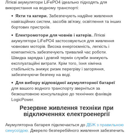
Літієві акумулятори LiFePO4 ідеально підходять для
використання на водному транспорті:
Яхти та катери.
Забезпечують надійне живлення
навігаційних систем, засобів зв'язку, освітлення та інших
бортових пристроїв.
Електромотори для човнів і катерів.
Літієві
акумулятори LiFePO4 застосовуються для живлення
човнових моторів. Висока енергоємність, легкість і
компактність забезпечують тривалий час роботи.
Швидка зарядка і довгий термін служби знижують
експлуатаційні витрати. Крім того, їхня хімічна
стабільність знижує ризик перегріву і загоряння,
забезпечуючи безпеку на воді.
Для вибору відповідної акумуляторної батареї
для вашого водного транспорту зверніться за
безкоштовною консультацією до технічних фахівців
LogicPower.
Резервне живлення техніки при
відключеннях електроенергії
Акумуляторна батарея підключається до
ДБЖ з правильною
синусоїдою.
Джерело безперебійного живлення забезпечить