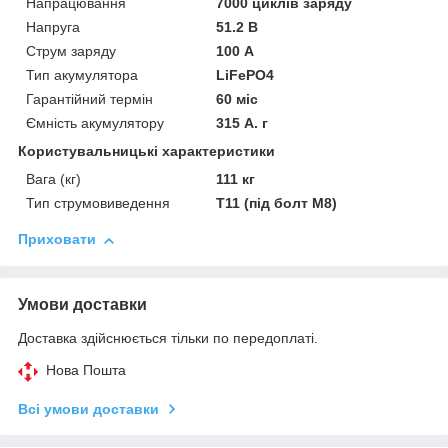
Напрацювання
7000 циклів заряду
Напруга
51.2 В
Струм заряду
100 А
Тип акумулятора
LiFePO4
Гарантійний термін
60 міс
Ємність акумулятору
315 А. г
Користувальницькі характеристики
Вага (кг)
111 кг
Тип струмовиведення
Т11 (під болт М8)
Приховати
Умови доставки
Доставка здійснюється тільки по передоплаті.
Нова Пошта
Всі умови доставки