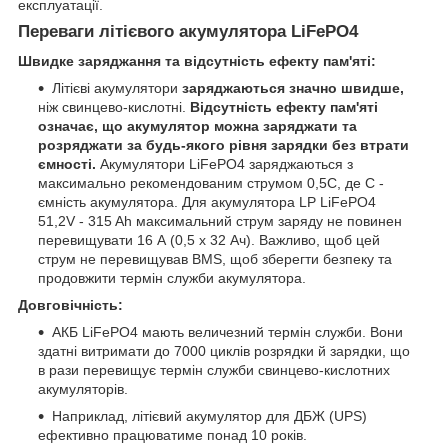
експлуатації.
Переваги літієвого акумулятора LiFePO4
Швидке заряджання та відсутність ефекту пам'яті:
Літієві акумулятори
заряджаються значно швидше,
ніж свинцево-кислотні.
Відсутність ефекту пам'яті
означає, що акумулятор можна заряджати та
розряджати за будь-якого рівня зарядки без втрати
ємності.
Акумулятори LiFePO4 заряджаються з
максимально рекомендованим струмом 0,5С, де С -
ємність акумулятора. Для акумулятора LP LiFePO4
51,2V - 315 Ah максимальний струм заряду не повинен
перевищувати 16 А (0,5 x 32 Ач). Важливо, щоб цей
струм не перевищував BMS, щоб зберегти безпеку та
продовжити термін служби акумулятора.
Довговічність:
АКБ LiFePO4 мають величезний термін служби. Вони
здатні витримати до 7000 циклів розрядки й зарядки, що
в рази перевищує термін служби свинцево-кислотних
акумуляторів.
Наприклад, літієвий акумулятор для ДБЖ (UPS)
ефективно працюватиме понад 10 років.