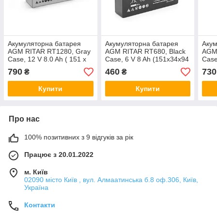
Акумуляторна батарея
Акумуляторна батарея
Акум
AGM RITAR RT1280, Gray
AGM RITAR RT680, Black
AGM
Case, 12 V 8.0 Ah ( 151 х
Case, 6 V 8 Ah (151х34х94
Case
65 х 94 (100) ), 2.16 kg
(100)), 1.2kg Q10
х 94
790
460
730
₴
₴
Q10
Купити
Купити
Про нас
100% позитивних з 9 відгуків за рік
Працює з 20.01.2022
м. Київ
02090 місто Київ , вул. Алмаатинська б.8 оф.306, Київ,
Україна
Контакти