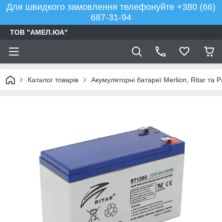
Для швидкого замовлення телефонуйте +380 (66)
687-31-94
ТОВ "АМЕЛ.ЮА"
Каталог товарів
Акумуляторні батареї Merlion, Ritar та 