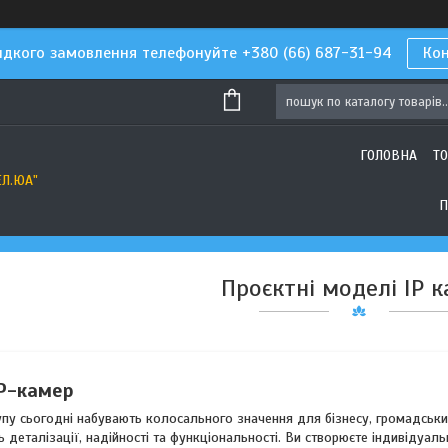
дкого замовлення телефонуйте +380 (66) 687-31-94
Ко
ГОЛОВНА
Т
ЕЛ.ЮА"
П
Проєктні моделі IP 
IP-камер
пу сьогодні набувають колосального значення для бізнесу, громадських
 деталізації, надійності та функціональності. Ви створюєте індивідуальн