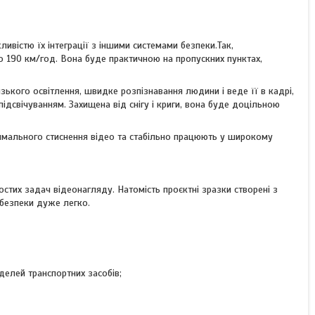
вістю їх інтеграції з іншими системами безпеки.Так,
 190 км/год. Вона буде практичною на пропускних пунктах,
ького освітлення, швидке розпізнавання людини і веде її в кадрі,
дсвічуванням. Захищена від снігу і криги, вона буде доцільною
имального стиснення відео та стабільно працюють у широкому
стих задач відеонагляду. Натомість проєктні зразки створені з
 безпеки дуже легко.
делей транспортних засобів;