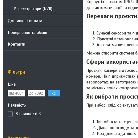
Корпус із захистом IP67 і 
для автоматизації та підв
IP-реєстратори (NVR)
Переваги проєкт
Доставка і оплата
Повернення та обмін
Сучасні сенсори та п
Присутні встановленн
Контакти
Алгоритми виявлення 
Можна створити системи бе
Сфери використан
Проєктні камери відеоспос
Фільтри
номери. На підприємствах 
аеропортах, на автотрасах
Ціна
та міських зонах контролю
Як вибрати проєк
При виборі слід орієнтуват
Наявність
В наявності
3
Тип об'єкта та сценар
Діапазон огляду та д
Роздільна здатність 