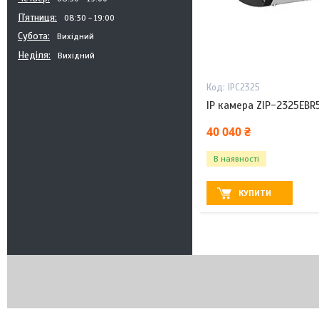
Пʼятниця
08:30
19:00
Субота
Вихідний
Неділя
Вихідний
IPC2325
ІР камера ZIP-2325EBR
40 040 ₴
В наявності
КУПИТИ