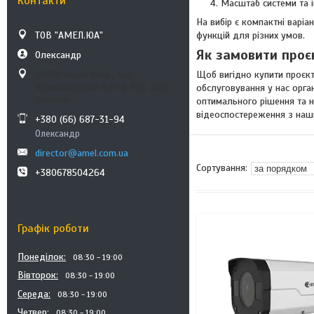
Контакти
Масштаб системи та і
На вибір є компактні варі
функцій для різних умов.
ТОВ "АМЕЛ.ЮА"
Як замовити проє
Олександр
Щоб вигідно купити проєк
02090 місто Київ , вул.
Алмаатинська б.8 оф.306, Київ,
обслуговування у нас орга
Україна
оптимального рішення та н
відеоспостереження з наш
+380 (66) 687-31-94
Олександр
director@amel.com.ua
+380678504264
Графік роботи
Понеділок
08:30
19:00
Вівторок
08:30
19:00
Середа
08:30
19:00
Четвер
08:30
19:00