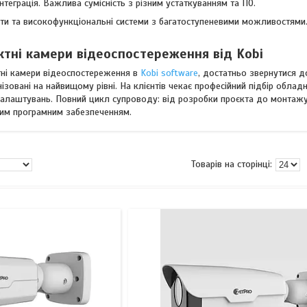
нтеграція. Важлива сумісність з різним устаткуванням та ПО.
анти та високофункціональні системи з багатоступеневими можливостями
ктні камери відеоспостереження від Kobi
тні камери відеоспостереження в
Kobi software
, достатньо звернутися д
нізовані на найвищому рівні. На клієнтів чекає професійний підбір обла
алаштувань. Повний цикл супроводу: від розробки проєкта до монтажу
им програмним забезпеченням.