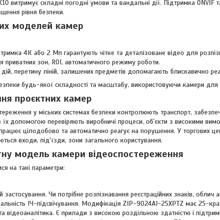
IK10 витримує складні погодні умови та вандальні дії. Підтримка ONVIF 
ищення рівня безпеки.
них моделей камер
ідтримка 4К або 2 Мп гарантують чітке та деталізоване відео для розпіз
я приватних зон, ROI, автоматичного режиму роботи.
дій, перетину ліній, залишених предметів допомагають блискавично реа
зпеки будь-якої складності та масштабу, використовуючи камери для у
ня проєктних камер
тереження у міських системах безпеки контролюють транспорт, забезпе
з їх допомогою перевіряють виробничі процеси, об'єкти з високими вимо
 працює цілодобово та автоматично реагує на порушення. У торгових це
ються входи, під'їзди, зони загального користування.
тну модель камери відеоспостереження
ися на такі параметри:
ій застосування. Чи потрібне розпізнавання реєстраційних знаків, облич
альність ІЧ-підсвічування. Модифікація ZIP-9024AI-25XPTZ має 25-крат
та відеоаналітика. Є прилади з високою роздільною здатністю і підтрим