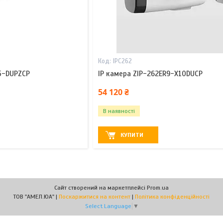
IPC262
5-DUPZCP
IP камера ZIP-262ER9-X10DUCP
54 120 ₴
В наявності
КУПИТИ
Сайт створений на маркетплейсі
Prom.ua
ТОВ "АМЕЛ.ЮА" |
Поскаржитися на контент
|
Політика конфіденційності
Select Language
▼