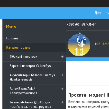
Для шви
+380 (66) 687-31-94
Головна
ТОВ "АМ
Каталог товарів
Гібридні інвертори
Зарядні пристрої ® NexSys
Акумуляторні батареї Enersys
Hawker Genesis
Авто/Вело/Авіа/
Електротранспорт
Проєктні моделі 
Безпека та контроль досту
Безперебійники (ДБЖ) для
підтримують високий рівень
комп’ютера, котла, роутера