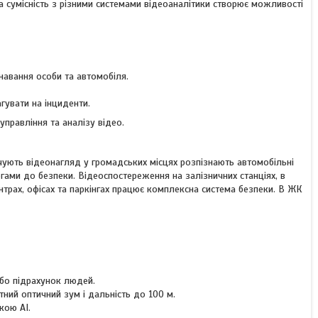
та сумісність з різними системами відеоаналітики створює можливості
навання особи та автомобіля.
гувати на інциденти.
правління та аналізу відео.
чують відеонагляд у громадських місцях розпізнають автомобільні
гами до безпеки. Відеоспостереження на залізничних станціях, в
нтрах, офісах та паркінгах працює комплексна система безпеки. В ЖК
 або підрахунок людей.
ний оптичний зум і дальність до 100 м.
кою AI.