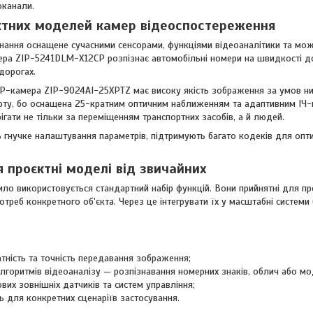
доканали.
ктних моделей камер відеоспостереження
ання оснащене сучасними сенсорами, функціями відеоаналітики та можли
ра ZIP-5241DLM-X12CP розпізнає автомобільні номери на швидкості до
х дорогах.
P-камера ZIP-9024AI-25XPTZ має високу якість зображення за умов низ
орту, бо оснащена 25-кратним оптичним наближенням та адаптивним ІЧ-пі
ігати не тільки за переміщенням транспортних засобів, а й людей.
 гнучке налаштування параметрів, підтримують багато кодеків для опт
 проєктні моделі від звичайних
ило використовується стандартний набір функцій. Вони прийнятні для про
отреб конкретного об'єкта. Через це інтегрувати їх у масштабні системи
тність та точність передавання зображення;
лгоритмів відеоаналізу — розпізнавання номерних знаків, облич або мо
их зовнішніх датчиків та систем управління;
ь для конкретних сценаріїв застосування.