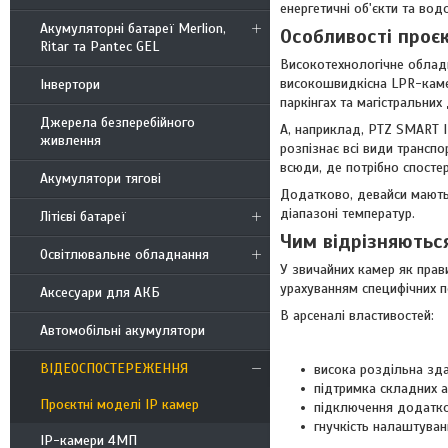
енергетичні об'єкти та во
Акумуляторні батареї Merlion,
Особливості проє
Ritar та Pantec GEL
Високотехнологічне обладн
високошвидкісна LPR-каме
Інвертори
паркінгах та магістральни
Джерела безперебійного
А, наприклад, PTZ SMART I
живлення
розпізнає всі види трансп
всюди, де потрібно спостер
Акумулятори тягові
Додатково, девайси мають
діапазоні температур.
Літієві батареї
Чим відрізняються
Освітлювальне обладнання
У звичайних камер як прав
урахуванням специфічних п
Аксесуари для АКБ
В арсеналі властивостей:
Автомобільні акумулятори
ВІДЕОСПОСТЕРЕЖЕННЯ
висока роздільна зда
підтримка складних а
Проєктні моделі IP камер
підключення додатков
гнучкість налаштуван
IP-камери 4МП